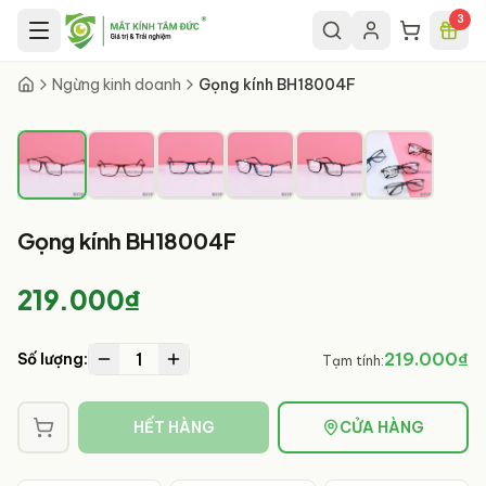
Chuyển đến nội dung chính
3
1
/
6
Ngừng kinh doanh
Gọng kính BH18004F
Gọng kính BH18004F
219.000₫
1
219.000₫
Số lượng:
Tạm tính:
HẾT HÀNG
CỬA HÀNG