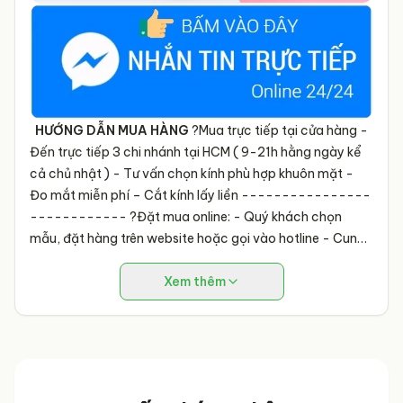
HƯỚNG DẪN MUA HÀNG
?
Mua trực tiếp tại cửa hàng -
Đến trực tiếp 3 chi nhánh tại HCM ( 9-21h hằng ngày kể
cả chủ nhật ) - Tư vấn chọn kính phù hợp khuôn mặt -
Đo mắt miễn phí – Cắt kính lấy liền ----------------
------------
?
Đặt mua online: - Quý khách chọn
mẫu, đặt hàng trên website hoặc gọi vào hotline - Cung
cấp đơn kính, phiếu đo mắt - Tâm Đức sẽ cắt theo độ
kính và giao COD toàn quốc ---------------------
Xem thêm
------ Mắt kính Tâm Đức - Mắt Khỏe Mắt Đẹp
⛪
199 Lê
Đại Hành, Phường 13, Quận 11
⛪
133 Nguyễn Thái Bình,
Phường 4, Q. Tân Bình HCM
⛪
1 Chương Dương, P. Linh
Chiểu, Q. Thủ Đức
☎️
Hotline: 0939.482.668 -
092.482.6668
?
Website:
https://matkinhtamduc.com/