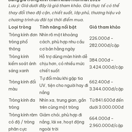
Lưu ý: Giá dưới đây là giá tham khảo. Giá thực tế có thể
thay đổi theo độ
cận
,
chiết suất
, lớp phủ, thương hiệu và
chương trình ưu đãi tại thời điểm mua.
Loại tròng
Tính năng nổi bật
Giá tham khảo
Tròng kính đơn
Nhìn rõ một khoảng
226.000đ –
tròng phổ
cách, phù hợp nhu cầu
282.000đ/cặp
thông
cơ bản hằng ngày
Tròng kính
Hỗ trợ dùng màn hình dễ
384.000đ –
kiểm soát ánh
chịu hơn, có nhiều mức
3.424.000đ/cặp
sáng xanh
chiết suất
Tự đổi màu khi gặp tia
Tròng kính đổi
662.400đ –
UV, tiện cho người hay đi
màu
3.344.000đ/cặp
nắng
Tròng kính đa
Nhìn xa, trung gian, gần
Từ 841.600đ đến
tròng
trên cùng một tròng
dưới 3.000.000đ
Tròng kính râm
Giảm chói, phù hợp đi
664.000đ –
có độ / tròng
nắng, lái xe, hoạt động
2.960.000đ/cặp
phân cực
ngoài trời