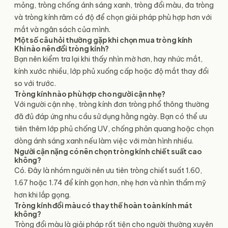
mỏng, tròng chống ánh sáng xanh, tròng đổi màu, đa tròng
và tròng kính râm có độ để chọn giải pháp phù hợp hơn với
mắt và ngân sách của mình.
Một số câu hỏi thường gặp khi chọn mua tròng kính
Khi nào nên đổi tròng kính?
Bạn nên kiểm tra lại khi thấy nhìn mờ hơn, hay nhức mắt,
kính xước nhiều, lớp phủ xuống cấp hoặc độ mắt thay đổi
so với trước.
Tròng kính nào phù hợp cho người cận nhẹ?
Với người cận nhẹ, tròng kính đơn tròng phổ thông thường
đã đủ đáp ứng nhu cầu sử dụng hằng ngày. Bạn có thể ưu
tiên thêm lớp phủ chống UV, chống phản quang hoặc chọn
dòng ánh sáng xanh nếu làm việc với màn hình nhiều.
Người cận nặng có nên chọn tròng kính chiết suất cao
không?
Có. Đây là nhóm người nên ưu tiên tròng chiết suất 1.60,
1.67 hoặc 1.74 để kính gọn hơn, nhẹ hơn và nhìn thẩm mỹ
hơn khi lắp gọng.
Tròng kính đổi màu có thay thế hoàn toàn kính mát
không?
Tròng đổi màu là giải pháp rất tiện cho người thường xuyên