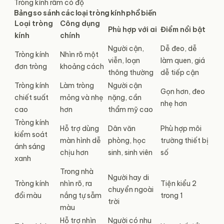
Tròng kính râm có độ
Bảng so sánh các loại tròng kính phổ biến
Loại tròng
Công dụng
Phù hợp với ai
Điểm nổi bật
kính
chính
Người cận,
Dễ đeo, dễ
Tròng kính
Nhìn rõ một
viễn, loạn
làm quen, giá
đơn tròng
khoảng cách
thông thường
dễ tiếp cận
Tròng kính
Làm tròng
Người cận
Gọn hơn, đeo
chiết suất
mỏng và nhẹ
nặng, cần
nhẹ hơn
cao
hơn
thẩm mỹ cao
Tròng kính
Hỗ trợ dùng
Dân văn
Phù hợp môi
kiểm soát
màn hình dễ
phòng, học
trường thiết bị
ánh sáng
chịu hơn
sinh, sinh viên
số
xanh
Trong nhà
Người hay di
Tròng kính
nhìn rõ, ra
Tiện kiểu 2
chuyển ngoài
đổi màu
nắng tự sẫm
trong 1
trời
màu
Hỗ trợ nhìn
Người có nhu