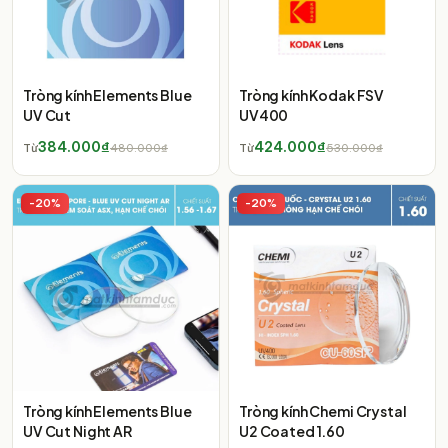
Tròng kính Elements Blue
Tròng kính Kodak FSV
UV Cut
UV400
384.000₫
424.000₫
Từ
480.000₫
Từ
530.000₫
-
20
%
-
20
%
Tròng kính Elements Blue
Tròng kính Chemi Crystal
UV Cut Night AR
U2 Coated 1.60