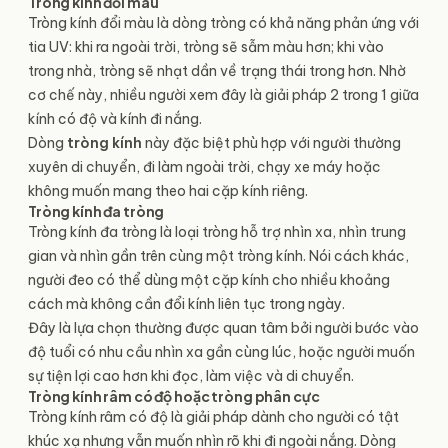
Tròng kính đổi màu
Tròng kính đổi màu là dòng tròng có khả năng phản ứng với
tia UV: khi ra ngoài trời, tròng sẽ sẫm màu hơn; khi vào
trong nhà, tròng sẽ nhạt dần về trạng thái trong hơn. Nhờ
cơ chế này, nhiều người xem đây là giải pháp 2 trong 1 giữa
kính có độ và kính đi nắng.
Dòng
tròng kính
này đặc biệt phù hợp với người thường
xuyên di chuyển, đi làm ngoài trời, chạy xe máy hoặc
không muốn mang theo hai cặp kính riêng.
Tròng kính đa tròng
Tròng kính đa tròng là loại tròng hỗ trợ nhìn xa, nhìn trung
gian và nhìn gần trên cùng một tròng kính. Nói cách khác,
người đeo có thể dùng một cặp kính cho nhiều khoảng
cách mà không cần đổi kính liên tục trong ngày.
Đây là lựa chọn thường được quan tâm bởi người bước vào
độ tuổi có nhu cầu nhìn xa gần cùng lúc, hoặc người muốn
sự tiện lợi cao hơn khi đọc, làm việc và di chuyển.
Tròng kính râm có độ hoặc tròng phân cực
Tròng kính râm có độ là giải pháp dành cho người có tật
khúc xạ nhưng vẫn muốn nhìn rõ khi đi ngoài nắng. Dòng