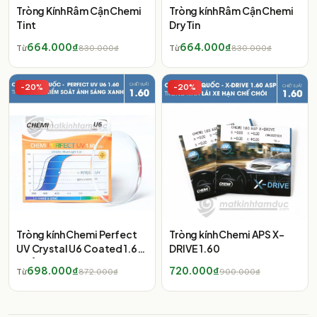
Tròng Kính Râm Cận Chemi
Tròng kính Râm Cận Chemi
Tint
DryTin
664.000₫
664.000₫
Từ
830.000₫
Từ
830.000₫
-
20
%
-
20
%
Tròng kính Chemi Perfect
Tròng kính Chemi APS X-
UV Crystal U6 Coated 1.60
DRIVE 1.60
(Kiểm soát ánh sáng xanh)
698.000₫
720.000₫
Từ
872.000₫
900.000₫