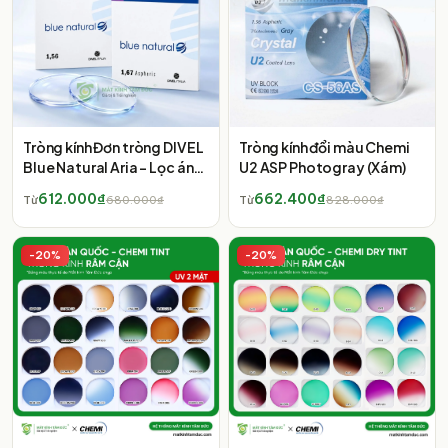
Tròng kính Đơn tròng DIVEL
Tròng kính đổi màu Chemi
Blue Natural Aria - Lọc ánh
U2 ASP Photogray (Xám)
sáng xanh
612.000₫
662.400₫
Từ
680.000₫
Từ
828.000₫
-
20
%
-
20
%