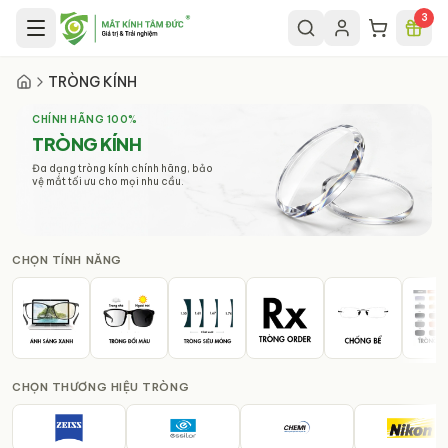
Chuyển đến nội dung chính
3
TRÒNG KÍNH
CHÍNH HÃNG 100%
TRÒNG KÍNH
Đa dạng tròng kính chính hãng, bảo
vệ mắt tối ưu cho mọi nhu cầu.
CHỌN
TÍNH NĂNG
CHỌN
THƯƠNG HIỆU TRÒNG