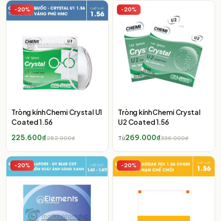
-
20
%
-
20
%
Tròng kính Chemi Crystal U1
Tròng kính Chemi Crystal
Coated 1.56
U2 Coated 1.56
225.600₫
269.000₫
282.000₫
Từ
336.000₫
-
20
%
-
20
%