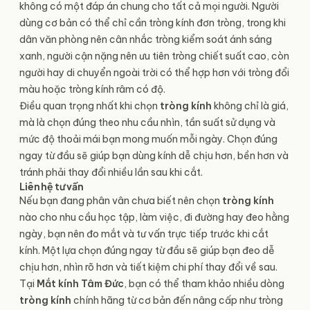
không có một đáp án chung cho tất cả mọi người. Người
dùng cơ bản có thể chỉ cần tròng kính đơn tròng, trong khi
dân văn phòng nên cân nhắc tròng kiểm soát ánh sáng
xanh, người cận nặng nên ưu tiên tròng chiết suất cao, còn
người hay di chuyển ngoài trời có thể hợp hơn với tròng đổi
màu hoặc tròng kính râm có độ.
Điều quan trọng nhất khi chọn
tròng kính
không chỉ là giá,
mà là chọn đúng theo nhu cầu nhìn, tần suất sử dụng và
mức độ thoải mái bạn mong muốn mỗi ngày. Chọn đúng
ngay từ đầu sẽ giúp bạn dùng kính dễ chịu hơn, bền hơn và
tránh phải thay đổi nhiều lần sau khi cắt.
Liên hệ tư vấn
Nếu bạn đang phân vân chưa biết nên chọn
tròng kính
nào cho nhu cầu học tập, làm việc, đi đường hay đeo hằng
ngày, bạn nên đo mắt và tư vấn trực tiếp trước khi cắt
kính. Một lựa chọn đúng ngay từ đầu sẽ giúp bạn đeo dễ
chịu hơn, nhìn rõ hơn và tiết kiệm chi phí thay đổi về sau.
Tại
Mắt kính Tâm Đức
, bạn có thể tham khảo nhiều dòng
tròng kính
chính hãng từ cơ bản đến nâng cấp như tròng