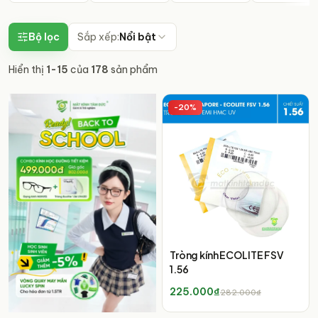
Bộ lọc
Sắp xếp:
Nổi bật
Hiển thị
1
-
15
của
178
sản phẩm
-
20
%
Tròng kính ECOLITE FSV
1.56
225.000₫
282.000₫