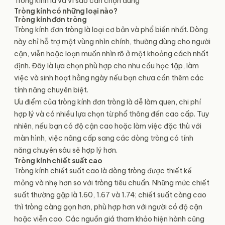
Tròng kính là và vì sao cần chọn đúng
Tròng kính có những loại nào?
Tròng kính đơn tròng
Tròng kính đơn tròng là loại cơ bản và phổ biến nhất. Dòng
này chỉ hỗ trợ một vùng nhìn chính, thường dùng cho người
cận, viễn hoặc loạn muốn nhìn rõ ở một khoảng cách nhất
định. Đây là lựa chọn phù hợp cho nhu cầu học tập, làm
việc và sinh hoạt hằng ngày nếu bạn chưa cần thêm các
tính năng chuyên biệt.
Ưu điểm của tròng kính đơn tròng là dễ làm quen, chi phí
hợp lý và có nhiều lựa chọn từ phổ thông đến cao cấp. Tuy
nhiên, nếu bạn có độ cận cao hoặc làm việc đặc thù với
màn hình, việc nâng cấp sang các dòng tròng có tính
năng chuyên sâu sẽ hợp lý hơn.
Tròng kính chiết suất cao
Tròng kính chiết suất cao là dòng tròng được thiết kế
mỏng và nhẹ hơn so với tròng tiêu chuẩn. Những mức chiết
suất thường gặp là 1.60, 1.67 và 1.74; chiết suất càng cao
thì tròng càng gọn hơn, phù hợp hơn với người có độ cận
hoặc viễn cao. Các nguồn giá tham khảo hiện hành cũng