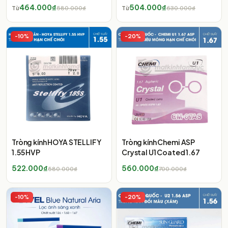
464.000₫
504.000₫
Từ
580.000₫
Từ
630.000₫
-
10
%
-
20
%
Tròng kính HOYA STELLIFY
Tròng kính Chemi ASP
1.55 HVP
Crystal U1 Coated 1.67
522.000₫
560.000₫
580.000₫
700.000₫
-
10
%
-
20
%