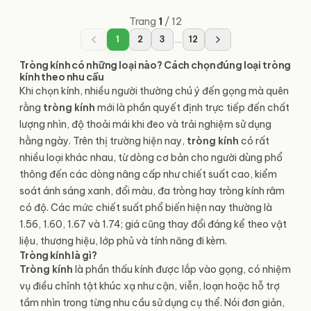
Trang
1
/
12
...
1
2
3
12
Tròng kính có những loại nào? Cách chọn đúng loại tròng
kính theo nhu cầu
Khi chọn kính, nhiều người thường chú ý đến gọng mà quên
rằng
tròng kính
mới là phần quyết định trực tiếp đến chất
lượng nhìn, độ thoải mái khi đeo và trải nghiệm sử dụng
hằng ngày. Trên thị trường hiện nay,
tròng kính
có rất
nhiều loại khác nhau, từ dòng cơ bản cho người dùng phổ
thông đến các dòng nâng cấp như chiết suất cao, kiểm
soát ánh sáng xanh, đổi màu, đa tròng hay tròng kính râm
có độ. Các mức chiết suất phổ biến hiện nay thường là
1.56, 1.60, 1.67 và 1.74; giá cũng thay đổi đáng kể theo vật
liệu, thương hiệu, lớp phủ và tính năng đi kèm.
Tròng kính là gì?
Tròng kính
là phần thấu kính được lắp vào gọng, có nhiệm
vụ điều chỉnh tật khúc xạ như cận, viễn, loạn hoặc hỗ trợ
tầm nhìn trong từng nhu cầu sử dụng cụ thể. Nói đơn giản,