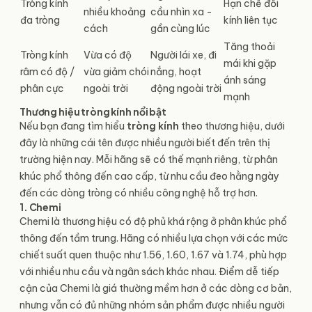
Tròng kính
Hạn chế đổi
nhiều khoảng
cầu nhìn xa -
đa tròng
kính liên tục
cách
gần cùng lúc
Tăng thoải
Tròng kính
Vừa có độ
Người lái xe, đi
mái khi gặp
râm có độ /
vừa giảm chói
nắng, hoạt
ánh sáng
phân cực
ngoài trời
động ngoài trời
mạnh
Thương hiệu tròng kính nổi bật
Nếu bạn đang tìm hiểu
tròng kính
theo thương hiệu, dưới
đây là những cái tên được nhiều người biết đến trên thị
trường hiện nay. Mỗi hãng sẽ có thế mạnh riêng, từ phân
khúc phổ thông đến cao cấp, từ nhu cầu đeo hằng ngày
đến các dòng tròng có nhiều công nghệ hỗ trợ hơn.
1. Chemi
Chemi là thương hiệu có độ phủ khá rộng ở phân khúc phổ
thông đến tầm trung. Hãng có nhiều lựa chọn với các mức
chiết suất quen thuộc như 1.56, 1.60, 1.67 và 1.74, phù hợp
với nhiều nhu cầu và ngân sách khác nhau. Điểm dễ tiếp
cận của Chemi là giá thường mềm hơn ở các dòng cơ bản,
nhưng vẫn có đủ những nhóm sản phẩm được nhiều người