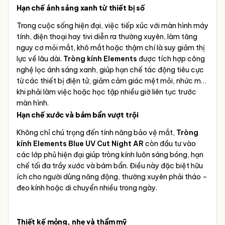
Hạn chế ánh sáng xanh từ thiết bị số
Trong cuộc sống hiện đại, việc tiếp xúc với màn hình máy
tính, điện thoại hay tivi diễn ra thường xuyên, làm tăng
nguy cơ mỏi mắt, khô mắt hoặc thậm chí là suy giảm thị
lực về lâu dài.
Tròng kính Elements
được tích hợp công
nghệ lọc ánh sáng xanh, giúp hạn chế tác động tiêu cực
từ các thiết bị điện tử, giảm cảm giác mệt mỏi, nhức mắt
khi phải làm việc hoặc học tập nhiều giờ liên tục trước
màn hình.
Hạn chế xước và bám bẩn vượt trội
Không chỉ chú trọng đến tính năng bảo vệ mắt,
Tròng
kính Elements Blue UV Cut Night AR
còn đầu tư vào
các lớp phủ hiện đại giúp tròng kính luôn sáng bóng, hạn
chế tối đa trầy xước và bám bẩn. Điều này đặc biệt hữu
ích cho người dùng năng động, thường xuyên phải tháo –
đeo kính hoặc di chuyển nhiều trong ngày.
Thiết kế mỏng, nhẹ và thẩm mỹ