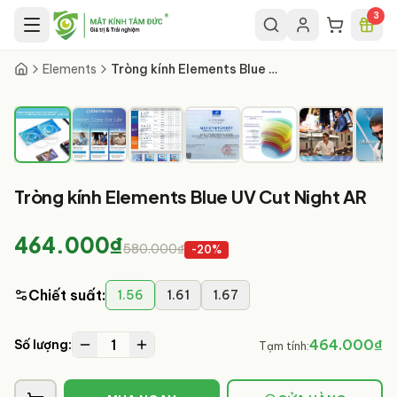
Chuyển đến nội dung chính
3
1
/
9
Elements
Tròng kính Elements Blue UV Cut Night AR
Tròng kính Elements Blue UV Cut Night AR
464.000₫
580.000₫
-
20
%
Chiết suất
:
1.56
1.61
1.67
1
464.000₫
Số lượng:
Tạm tính: