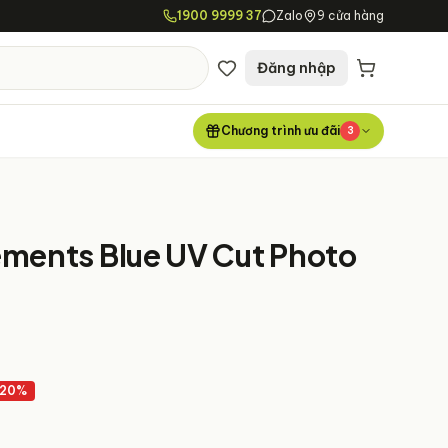
1900 9999 37
Zalo
9 cửa hàng
Đăng nhập
Chương trình ưu đãi
3
ements Blue UV Cut Photo
20
%