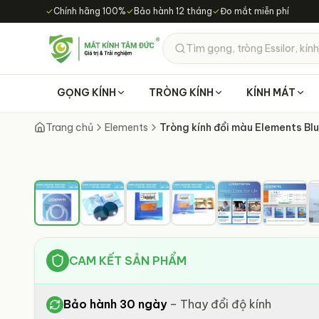
Chuyển đến nội dung chính
✓
Chính hãng 100%
✓
Bảo hành 12 tháng
✓
Đo mắt miễn phí
Tìm gọng, tròng Essilor, kính
GỌNG KÍNH
TRÒNG KÍNH
KÍNH MÁT
Trang chủ
Elements
Tròng kính đổi màu Elements Bl
CAM KẾT SẢN PHẨM
Bảo hành 30 ngày
–
Thay đổi độ kính