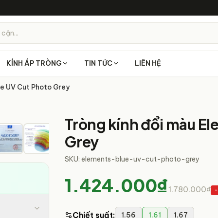
 cận...
KÍNH ÁP TRÒNG
TIN TỨC
LIÊN HỆ
ue UV Cut Photo Grey
1
/
13
Tròng kính đổi màu El
Grey
SKU:
elements-blue-uv-cut-photo-grey
1.424.000₫
1.780.000₫
-
Chiết suất
:
1.56
1.61
1.67