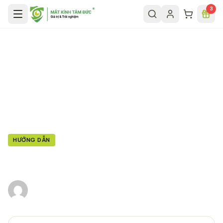
Chuyển đến nội dung chính
3
Trang chủ
/
Tin tức
/
Hướng dẫn mua hàng
HƯỚNG DẪN
Hướng dẫn mua hàng
Mắt Kính Tâm Đức
·
9 tháng 10, 2017
·
2
phút đọc