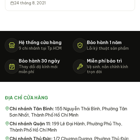
24 tháng 8, 2021
Hệ thống cửa hàng
Bảo hành 1 năm
9 chi nhánh tại Tp.HCM
Lỗi kỹ thuật sản phẩm
Bảo hành 30 ngày
Miễn phí bảo trì
Thay đổi độ kính mới
Vệ sinh, nắn chỉnh kính
miễn phí
trọn đời
ĐỊA CHỈ CỬA HÀNG
Chi nhánh Tân Bình
:
155 Nguyễn Thái Bình, Phường Tân
Sơn Nhất, Thành Phố Hồ Chí Minh
Chi nhánh Quận 11
:
199 Lê Đại Hành, Phường Phú Thọ,
Thành Phố Hồ Chí Minh
Chi nhánh Thủ Đức
:
1/2 Chương Dương, Phường Thủ Đức,