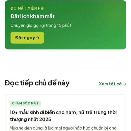
ĐO MẮT MIỄN PHÍ
Đặt lịch khám mắt
Chuyên gia gọi lại trong 15 phút
Đặt ngay →
Đọc tiếp chủ đề này
Xem tất cả →
CHĂM SÓC MẮT
10+ mẫu kính đi biển cho nam, nữ trẻ trung thời
thượng nhất 2025
Mùa hè đến cũng là lúc mọi người háo hức chuẩn bị cho