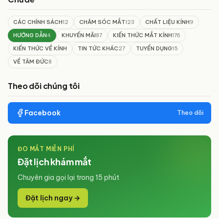
CÁC CHÍNH SÁCH
12
CHĂM SÓC MẮT
123
CHẤT LIỆU KÍNH
9
HƯỚNG DẪN
4
KHUYẾN MÃI
87
KIẾN THỨC MẮT KÍNH
176
KIẾN THỨC VỀ KÍNH
TIN TỨC KHÁC
27
TUYỂN DỤNG
15
VỀ TÂM ĐỨC
8
Theo dõi chúng tôi
Facebook
Theo dõi
ĐO MẮT MIỄN PHÍ
Đặt lịch khám mắt
Chuyên gia gọi lại trong 15 phút
Đặt lịch ngay →