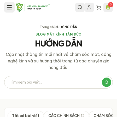
Chuyển đến nội dung chính
3
Trang chủ
/
HƯỚNG DẪN
BLOG MẮT KÍNH TÂM ĐỨC
HƯỚNG DẪN
Cập nhật thông tin mới nhất về chăm sóc mắt, công
nghệ kính và xu hướng thời trang từ các chuyên gia
hàng đầu.
Tìm kiếm bài viết
Tất cả bài viết
CÁC CHÍNH SÁCH
12
CHĂM SÓC 