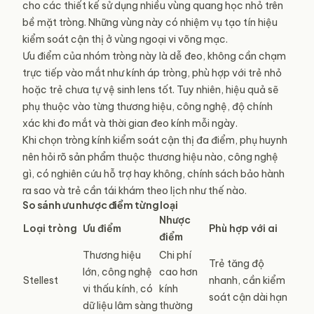
cho các thiết kế sử dụng nhiều vùng quang học nhỏ trên
bề mặt tròng. Những vùng này có nhiệm vụ tạo tín hiệu
kiểm soát cận thị ở vùng ngoại vi võng mạc.
Ưu điểm của nhóm tròng này là dễ đeo, không cần chạm
trực tiếp vào mắt như kính áp tròng, phù hợp với trẻ nhỏ
hoặc trẻ chưa tự vệ sinh lens tốt. Tuy nhiên, hiệu quả sẽ
phụ thuộc vào từng thương hiệu, công nghệ, độ chính
xác khi đo mắt và thời gian đeo kính mỗi ngày.
Khi chọn tròng kính kiểm soát cận thị đa điểm, phụ huynh
nên hỏi rõ sản phẩm thuộc thương hiệu nào, công nghệ
gì, có nghiên cứu hỗ trợ hay không, chính sách bảo hành
ra sao và trẻ cần tái khám theo lịch như thế nào.
So sánh ưu nhược điểm từng loại
Nhược
Loại tròng
Ưu điểm
Phù hợp với ai
điểm
Thương hiệu
Chi phí
Trẻ tăng độ
lớn, công nghệ
cao hơn
Stellest
nhanh, cần kiểm
vi thấu kính, có
kính
soát cận dài hạn
dữ liệu lâm sàng
thường