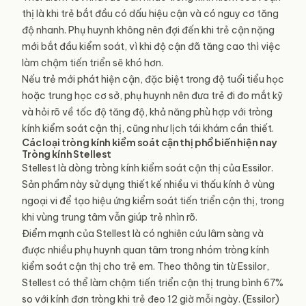
thị là khi trẻ bắt đầu có dấu hiệu cận và có nguy cơ tăng
độ nhanh. Phụ huynh không nên đợi đến khi trẻ cận nặng
mới bắt đầu kiểm soát, vì khi độ cận đã tăng cao thì việc
làm chậm tiến triển sẽ khó hơn.
Nếu trẻ mới phát hiện cận, đặc biệt trong độ tuổi tiểu học
hoặc trung học cơ sở, phụ huynh nên đưa trẻ đi đo mắt kỹ
và hỏi rõ về tốc độ tăng độ, khả năng phù hợp với tròng
kính kiểm soát cận thị, cũng như lịch tái khám cần thiết.
Các loại tròng kính kiểm soát cận thị phổ biến hiện nay
Tròng kính Stellest
Stellest là dòng tròng kính kiểm soát cận thị của Essilor.
Sản phẩm này sử dụng thiết kế nhiều vi thấu kính ở vùng
ngoại vi để tạo hiệu ứng kiểm soát tiến triển cận thị, trong
khi vùng trung tâm vẫn giúp trẻ nhìn rõ.
Điểm mạnh của Stellest là có nghiên cứu lâm sàng và
được nhiều phụ huynh quan tâm trong nhóm tròng kính
kiểm soát cận thị cho trẻ em. Theo thông tin từ Essilor,
Stellest có thể làm chậm tiến triển cận thị trung bình 67%
so với kính đơn tròng khi trẻ đeo 12 giờ mỗi ngày. (Essilor)