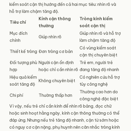
kiểm soát cận thị hướng đến cả hai mục tiêu: nhìn rõ và
hỗ trợ làm chậm tăng độ.
Kính cận thông
Tròng kính kiểm
Tiêu chí
thường
soát cận thị
Mục đích
Giúp nhìn rõ và hỗ trợ
Giúp nhìn rõ
chính
làm chậm tăng độ
Có vùng kiểm soát
Thiết kế tròng
Đơn tròng cơ bản
cận thị chuyên biệt
Đối tượng phù
Người cận ổn định
Trẻ em, người trẻ
hợp
hoặc chỉ cần nhìn rõ
đang tăng độ nhanh
Hiệu quả kiểm
Có nghiên cứu hỗ trợ
Không chuyên biệt
soát tăng độ
tùy công nghệ
Thường cao hơn do
Chi phí
Thường thấp hơn
công nghệ đặc biệt
Vì vậy, nếu trẻ chỉ cần kính để nhìn rõ bảng, đọc chữ
hoặc sinh hoạt hằng ngày, kính cận thông thường có thể
đáp ứng. Nhưng nếu trẻ tăng độ nhanh, cận từ sớm hoặc
có nguy cơ cận nặng, phụ huynh nên cân nhắc tròng kính