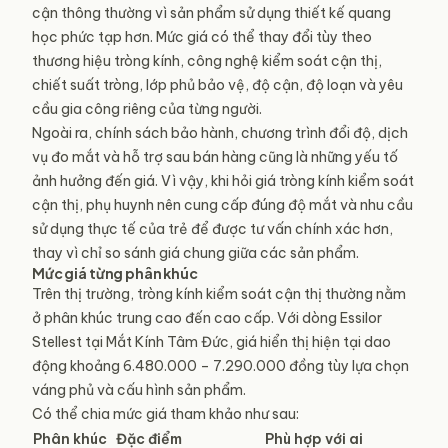
cận thông thường vì sản phẩm sử dụng thiết kế quang
học phức tạp hơn. Mức giá có thể thay đổi tùy theo
thương hiệu tròng kính, công nghệ kiểm soát cận thị,
chiết suất tròng, lớp phủ bảo vệ, độ cận, độ loạn và yêu
cầu gia công riêng của từng người.
Ngoài ra, chính sách bảo hành, chương trình đổi độ, dịch
vụ đo mắt và hỗ trợ sau bán hàng cũng là những yếu tố
ảnh hưởng đến giá. Vì vậy, khi hỏi giá tròng kính kiểm soát
cận thị, phụ huynh nên cung cấp đúng độ mắt và nhu cầu
sử dụng thực tế của trẻ để được tư vấn chính xác hơn,
thay vì chỉ so sánh giá chung giữa các sản phẩm.
Mức giá từng phân khúc
Trên thị trường, tròng kính kiểm soát cận thị thường nằm
ở phân khúc trung cao đến cao cấp. Với dòng Essilor
Stellest tại Mắt Kính Tâm Đức, giá hiển thị hiện tại dao
động khoảng 6.480.000 – 7.290.000 đồng tùy lựa chọn
váng phủ và cấu hình sản phẩm.
Có thể chia mức giá tham khảo như sau:
Phân khúc
Đặc điểm
Phù hợp với ai