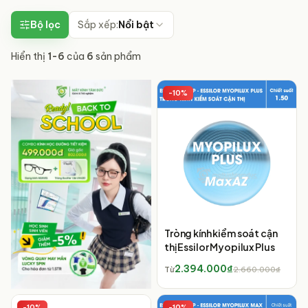
Bộ lọc
Sắp xếp:
Nổi bật
Hiển thị
1
-
6
của
6
sản phẩm
-
10
%
Tròng kính kiểm soát cận
thị Essilor Myopilux Plus
2.394.000₫
Từ
2.660.000₫
-
10
%
-
10
%