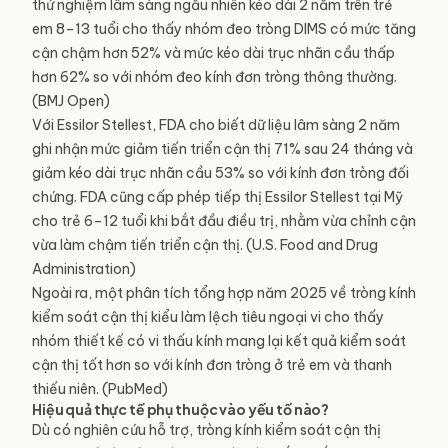
thử nghiệm lâm sàng ngẫu nhiên kéo dài 2 năm trên trẻ
em 8–13 tuổi cho thấy nhóm đeo tròng DIMS có mức tăng
cận chậm hơn 52% và mức kéo dài trục nhãn cầu thấp
hơn 62% so với nhóm đeo kính đơn tròng thông thường.
(BMJ Open)
Với Essilor Stellest, FDA cho biết dữ liệu lâm sàng 2 năm
ghi nhận mức giảm tiến triển cận thị 71% sau 24 tháng và
giảm kéo dài trục nhãn cầu 53% so với kính đơn tròng đối
chứng. FDA cũng cấp phép tiếp thị Essilor Stellest tại Mỹ
cho trẻ 6–12 tuổi khi bắt đầu điều trị, nhằm vừa chỉnh cận
vừa làm chậm tiến triển cận thị. (U.S. Food and Drug
Administration)
Ngoài ra, một phân tích tổng hợp năm 2025 về tròng kính
kiểm soát cận thị kiểu làm lệch tiêu ngoại vi cho thấy
nhóm thiết kế có vi thấu kính mang lại kết quả kiểm soát
cận thị tốt hơn so với kính đơn tròng ở trẻ em và thanh
thiếu niên. (PubMed)
Hiệu quả thực tế phụ thuộc vào yếu tố nào?
Dù có nghiên cứu hỗ trợ, tròng kính kiểm soát cận thị