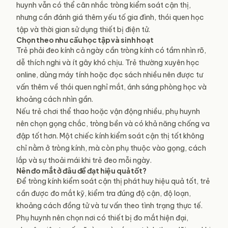
huynh vẫn có thể cân nhắc tròng kiểm soát cận thị,
nhưng cần đánh giá thêm yếu tố gia đình, thói quen học
tập và thời gian sử dụng thiết bị điện tử.
Chọn theo nhu cầu học tập và sinh hoạt
Trẻ phải đeo kính cả ngày cần tròng kính có tầm nhìn rõ,
dễ thích nghi và ít gây khó chịu. Trẻ thường xuyên học
online, dùng máy tính hoặc đọc sách nhiều nên được tư
vấn thêm về thói quen nghỉ mắt, ánh sáng phòng học và
khoảng cách nhìn gần.
Nếu trẻ chơi thể thao hoặc vận động nhiều, phụ huynh
nên chọn gọng chắc, tròng bền và có khả năng chống va
đập tốt hơn. Một chiếc kính kiểm soát cận thị tốt không
chỉ nằm ở tròng kính, mà còn phụ thuộc vào gọng, cách
lắp và sự thoải mái khi trẻ đeo mỗi ngày.
Nên đo mắt ở đâu để đạt hiệu quả tốt?
Để tròng kính kiểm soát cận thị phát huy hiệu quả tốt, trẻ
cần được đo mắt kỹ, kiểm tra đúng độ cận, độ loạn,
khoảng cách đồng tử và tư vấn theo tình trạng thực tế.
Phụ huynh nên chọn nơi có thiết bị đo mắt hiện đại,