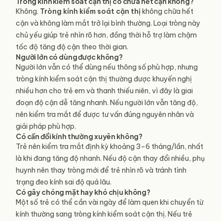
Tròng kính kiểm soát cận thị có chữa hết cận không?
Không.
Tròng kính
kiểm soát
cận thị
không chữa hết
cận và không làm mắt trở lại bình thường. Loại tròng này
chủ yếu giúp trẻ nhìn rõ hơn, đồng thời hỗ trợ làm chậm
tốc độ tăng độ cận theo thời gian.
Người lớn có dùng được không?
Người lớn vẫn có thể dùng nếu thông số phù hợp, nhưng
tròng kính kiểm soát cận thị thường được khuyến nghị
nhiều hơn cho trẻ em và thanh thiếu niên, vì đây là giai
đoạn độ cận dễ tăng nhanh. Nếu người lớn vẫn tăng độ,
nên kiểm tra mắt để được tư vấn đúng nguyên nhân và
giải pháp phù hợp.
Có cần đổi kính thường xuyên không?
Trẻ nên kiểm tra mắt định kỳ khoảng 3–6 tháng/lần, nhất
là khi đang tăng độ nhanh. Nếu độ cận thay đổi nhiều, phụ
huynh nên thay tròng mới để trẻ nhìn rõ và tránh tình
trạng đeo kính sai độ quá lâu.
Có gây chóng mặt hay khó chịu không?
Một số trẻ có thể cần vài ngày để làm quen khi chuyển từ
kính thường sang tròng kính kiểm soát cận thị. Nếu trẻ