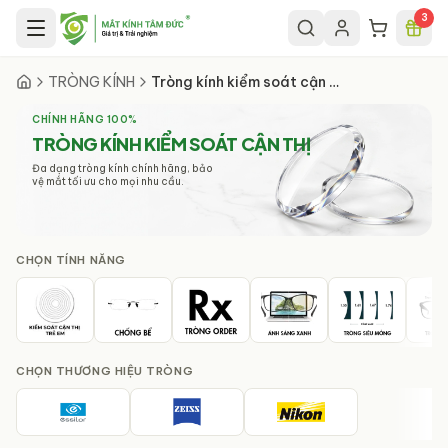
Chuyển đến nội dung chính
3
TRÒNG KÍNH
Tròng kính kiểm soát cận thị
CHÍNH HÃNG 100%
TRÒNG KÍNH KIỂM SOÁT CẬN THỊ
Đa dạng tròng kính chính hãng, bảo
vệ mắt tối ưu cho mọi nhu cầu.
CHỌN
TÍNH NĂNG
CHỌN
THƯƠNG HIỆU TRÒNG