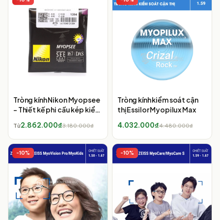
Tròng kính Nikon Myopsee
Tròng kính kiểm soát cận
- Thiết kế phi cầu kép kiểm
thị Essilor Myopilux Max
soát ánh sáng xanh
2.862.000₫
4.032.000₫
Từ
3.180.000₫
4.480.000₫
-
10
%
-
10
%