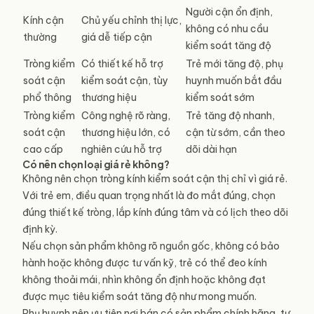
Người cận ổn định,
Kính cận
Chủ yếu chỉnh thị lực,
không có nhu cầu
thường
giá dễ tiếp cận
kiểm soát tăng độ
Tròng kiểm
Có thiết kế hỗ trợ
Trẻ mới tăng độ, phụ
soát cận
kiểm soát cận, tùy
huynh muốn bắt đầu
phổ thông
thương hiệu
kiểm soát sớm
Tròng kiểm
Công nghệ rõ ràng,
Trẻ tăng độ nhanh,
soát cận
thương hiệu lớn, có
cận từ sớm, cần theo
cao cấp
nghiên cứu hỗ trợ
dõi dài hạn
Có nên chọn loại giá rẻ không?
Không nên chọn tròng kính kiểm soát cận thị chỉ vì giá rẻ.
Với trẻ em, điều quan trọng nhất là đo mắt đúng, chọn
đúng thiết kế tròng, lắp kính đúng tâm và có lịch theo dõi
định kỳ.
Nếu chọn sản phẩm không rõ nguồn gốc, không có bảo
hành hoặc không được tư vấn kỹ, trẻ có thể đeo kính
không thoải mái, nhìn không ổn định hoặc không đạt
được mục tiêu kiểm soát tăng độ như mong muốn.
Phụ huynh nên ưu tiên nơi bán có sản phẩm chính hãng, tư