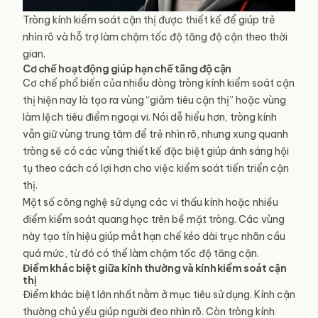
Tròng kính kiểm soát cận thị được thiết kế để giúp trẻ
nhìn rõ và hỗ trợ làm chậm tốc độ tăng độ cận theo thời
gian.
Cơ chế hoạt động giúp hạn chế tăng độ cận
Cơ chế phổ biến của nhiều dòng tròng kính kiểm soát cận
thị hiện nay là tạo ra vùng “giảm tiêu cận thị” hoặc vùng
làm lệch tiêu điểm ngoại vi. Nói dễ hiểu hơn, tròng kính
vẫn giữ vùng trung tâm để trẻ nhìn rõ, nhưng xung quanh
tròng sẽ có các vùng thiết kế đặc biệt giúp ánh sáng hội
tụ theo cách có lợi hơn cho việc kiểm soát tiến triển cận
thị.
Một số công nghệ sử dụng các vi thấu kính hoặc nhiều
điểm kiểm soát quang học trên bề mặt tròng. Các vùng
này tạo tín hiệu giúp mắt hạn chế kéo dài trục nhãn cầu
quá mức, từ đó có thể làm chậm tốc độ tăng cận.
Điểm khác biệt giữa kính thường và kính kiểm soát cận
thị
Điểm khác biệt lớn nhất nằm ở mục tiêu sử dụng. Kính cận
thường chủ yếu giúp người đeo nhìn rõ. Còn tròng kính