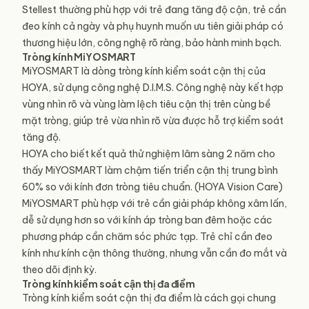
Stellest thường phù hợp với trẻ đang tăng độ cận, trẻ cần
đeo kính cả ngày và phụ huynh muốn ưu tiên giải pháp có
thương hiệu lớn, công nghệ rõ ràng, bảo hành minh bạch.
Tròng kính MiYOSMART
MiYOSMART là dòng tròng kính kiểm soát cận thị của
HOYA, sử dụng công nghệ D.I.M.S. Công nghệ này kết hợp
vùng nhìn rõ và vùng làm lệch tiêu cận thị trên cùng bề
mặt tròng, giúp trẻ vừa nhìn rõ vừa được hỗ trợ kiểm soát
tăng độ.
HOYA cho biết kết quả thử nghiệm lâm sàng 2 năm cho
thấy MiYOSMART làm chậm tiến triển cận thị trung bình
60% so với kính đơn tròng tiêu chuẩn. (HOYA Vision Care)
MiYOSMART phù hợp với trẻ cần giải pháp không xâm lấn,
dễ sử dụng hơn so với kính áp tròng ban đêm hoặc các
phương pháp cần chăm sóc phức tạp. Trẻ chỉ cần đeo
kính như kính cận thông thường, nhưng vẫn cần đo mắt và
theo dõi định kỳ.
Tròng kính kiểm soát cận thị đa điểm
Tròng kính kiểm soát cận thị đa điểm là cách gọi chung