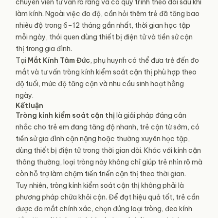
chuyên viên tư vấn rõ ràng và có quy trình theo dõi sau khi
làm kính. Ngoài việc đo độ, cần hỏi thêm trẻ đã tăng bao
nhiêu độ trong 6–12 tháng gần nhất, thời gian học tập
mỗi ngày, thói quen dùng thiết bị điện tử và tiền sử cận
thị trong gia đình.
Tại
Mắt Kính Tâm Đức
, phụ huynh có thể đưa trẻ đến đo
mắt và tư vấn tròng kính kiểm soát cận thị phù hợp theo
độ tuổi, mức độ tăng cận và nhu cầu sinh hoạt hằng
ngày.
Kết luận
Tròng kính
kiểm soát
cận thị
là giải pháp đáng cân
nhắc cho trẻ em đang tăng độ nhanh, trẻ cận từ sớm, có
tiền sử gia đình cận nặng hoặc thường xuyên học tập,
dùng thiết bị điện tử trong thời gian dài. Khác với kính cận
thông thường, loại tròng này không chỉ giúp trẻ nhìn rõ mà
còn hỗ trợ làm chậm tiến triển cận thị theo thời gian.
Tuy nhiên, tròng kính kiểm soát cận thị không phải là
phương pháp chữa khỏi cận. Để đạt hiệu quả tốt, trẻ cần
được đo mắt chính xác, chọn đúng loại tròng, đeo kính