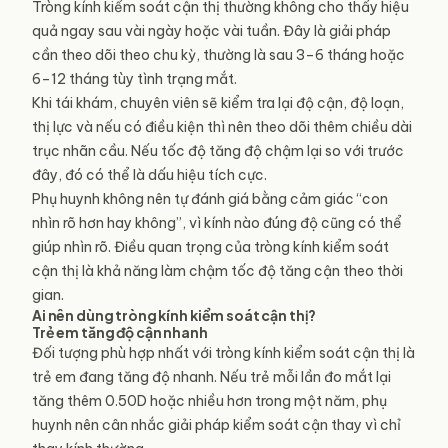
Tròng kính kiểm soát cận thị thường không cho thấy hiệu
quả ngay sau vài ngày hoặc vài tuần. Đây là giải pháp
cần theo dõi theo chu kỳ, thường là sau 3–6 tháng hoặc
6–12 tháng tùy tình trạng mắt.
Khi tái khám, chuyên viên sẽ kiểm tra lại độ cận, độ loạn,
thị lực và nếu có điều kiện thì nên theo dõi thêm chiều dài
trục nhãn cầu. Nếu tốc độ tăng độ chậm lại so với trước
đây, đó có thể là dấu hiệu tích cực.
Phụ huynh không nên tự đánh giá bằng cảm giác “con
nhìn rõ hơn hay không”, vì kính nào đúng độ cũng có thể
giúp nhìn rõ. Điều quan trọng của tròng kính kiểm soát
cận thị là khả năng làm chậm tốc độ tăng cận theo thời
gian.
Ai nên dùng tròng kính kiểm soát cận thị?
Trẻ em tăng độ cận nhanh
Đối tượng phù hợp nhất với tròng kính kiểm soát cận thị là
trẻ em đang tăng độ nhanh. Nếu trẻ mỗi lần đo mắt lại
tăng thêm 0.50D hoặc nhiều hơn trong một năm, phụ
huynh nên cân nhắc giải pháp kiểm soát cận thay vì chỉ