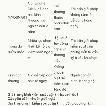
Công nghệ
Giá
DIMS, dễ đeo
Trẻ cần giải pháp
thường
như kính
không xâm lấn,
MiYOSMART
thuộc
thường, có
dễ dùng hằng
phân khúc
nghiên cứu 2
ngày
cao
năm
Hiệu quả
Nhiều lựa chọn,
Trẻ cần giải pháp
tùy công
Tròng đa
thiết kế hỗ trợ
kiểm soát cận
nghệ và
điểm khác
kiểm soát ngoại
nhưng cần tư vấn
thương
vi
kỹ trước khi chọn
hiệu
Không
chuyên
Kính cận
Giá dễ tiếp cận,
Người cận ổn
biệt để
thường
nhìn rõ ngay
định, ít tăng độ
kiểm soát
tăng độ
Giá tròng kính kiểm soát cận thị bao nhiêu?
Các yếu tố ảnh hưởng đến giá
Giá
tròng kính
kiểm soát
cận thị
thường cao hơn kính