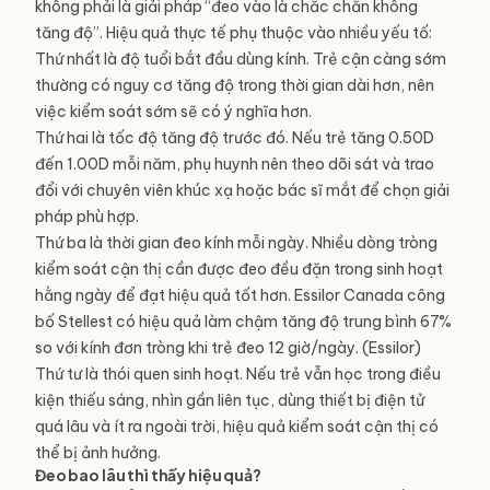
không phải là giải pháp “đeo vào là chắc chắn không
tăng độ”. Hiệu quả thực tế phụ thuộc vào nhiều yếu tố:
Thứ nhất là độ tuổi bắt đầu dùng kính. Trẻ cận càng sớm
thường có nguy cơ tăng độ trong thời gian dài hơn, nên
việc kiểm soát sớm sẽ có ý nghĩa hơn.
Thứ hai là tốc độ tăng độ trước đó. Nếu trẻ tăng 0.50D
đến 1.00D mỗi năm, phụ huynh nên theo dõi sát và trao
đổi với chuyên viên khúc xạ hoặc bác sĩ mắt để chọn giải
pháp phù hợp.
Thứ ba là thời gian đeo kính mỗi ngày. Nhiều dòng tròng
kiểm soát cận thị cần được đeo đều đặn trong sinh hoạt
hằng ngày để đạt hiệu quả tốt hơn. Essilor Canada công
bố Stellest có hiệu quả làm chậm tăng độ trung bình 67%
so với kính đơn tròng khi trẻ đeo 12 giờ/ngày. (Essilor)
Thứ tư là thói quen sinh hoạt. Nếu trẻ vẫn học trong điều
kiện thiếu sáng, nhìn gần liên tục, dùng thiết bị điện tử
quá lâu và ít ra ngoài trời, hiệu quả kiểm soát cận thị có
thể bị ảnh hưởng.
Đeo bao lâu thì thấy hiệu quả?