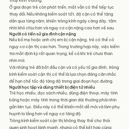
thay kính thường.
Ở giai đoạn trẻ còn phát triển, mắt vẫn có thể tiếp tục
thay đổi. Nếu không kiểm soát tốt, độ cận có thể tăng
dần qua từng năm, khiến tròng kính ngày càng dày, tầm
nhìn khó chịu hơn và nguy cơ cận nặng cao hơn về sau.
Người có tiền sử gia đình cận nặng
Nếu bố mẹ hoặc anh chị em bị cận nặng, trẻ có thể có
nguy cơ cận thị cao hơn. Trong trường hợp này, việc kiểm
tra mắt định kỳ rất quan trọng, kể cả khi trẻ chưa than
nhìn mờ.
Với những trẻ đã bắt đầu cận và có yếu tố gia đình, tròng
kính kiểm soát cận thị có thể là lựa chọn đáng cân nhắc
để hạn chế tốc độ tăng độ trong giai đoạn học đường.
Người học tập và dùng thiết bị điện tử nhiều
Trẻ học nhiều, đọc sách nhiều, dùng điện thoại, máy tính
bảng hoặc máy tính trong thời gian dài thường phải nhìn
gần liên tục. Điều này có thể khiến mắt dễ mỏi và làm phụ
huynh lo lắng hơn về nguy cơ tăng độ.
Tròng kính kiểm soát cận thị không thay thế cho thói
quen sinh hoạt lành mạnh, nhưng có thể kết hợp cùng