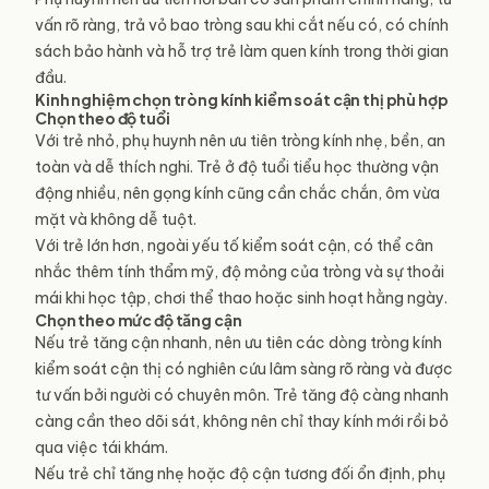
vấn rõ ràng, trả vỏ bao tròng sau khi cắt nếu có, có chính
sách bảo hành và hỗ trợ trẻ làm quen kính trong thời gian
đầu.
Kinh nghiệm chọn tròng kính kiểm soát cận thị phù hợp
Chọn theo độ tuổi
Với trẻ nhỏ, phụ huynh nên ưu tiên tròng kính nhẹ, bền, an
toàn và dễ thích nghi. Trẻ ở độ tuổi tiểu học thường vận
động nhiều, nên gọng kính cũng cần chắc chắn, ôm vừa
mặt và không dễ tuột.
Với trẻ lớn hơn, ngoài yếu tố kiểm soát cận, có thể cân
nhắc thêm tính thẩm mỹ, độ mỏng của tròng và sự thoải
mái khi học tập, chơi thể thao hoặc sinh hoạt hằng ngày.
Chọn theo mức độ tăng cận
Nếu trẻ tăng cận nhanh, nên ưu tiên các dòng tròng kính
kiểm soát cận thị có nghiên cứu lâm sàng rõ ràng và được
tư vấn bởi người có chuyên môn. Trẻ tăng độ càng nhanh
càng cần theo dõi sát, không nên chỉ thay kính mới rồi bỏ
qua việc tái khám.
Nếu trẻ chỉ tăng nhẹ hoặc độ cận tương đối ổn định, phụ