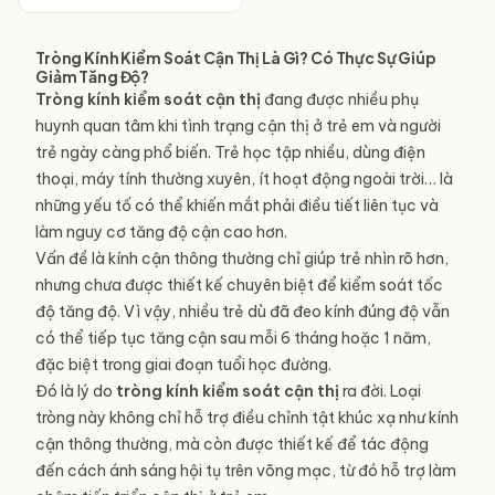
Tròng Kính Kiểm Soát Cận Thị Là Gì? Có Thực Sự Giúp
Giảm Tăng Độ?
Tròng kính
kiểm soát
cận thị
đang được nhiều phụ
huynh quan tâm khi tình trạng cận thị ở trẻ em và người
trẻ ngày càng phổ biến. Trẻ học tập nhiều, dùng điện
thoại, máy tính thường xuyên, ít hoạt động ngoài trời… là
những yếu tố có thể khiến mắt phải điều tiết liên tục và
làm nguy cơ tăng độ cận cao hơn.
Vấn đề là kính cận thông thường chỉ giúp trẻ nhìn rõ hơn,
nhưng chưa được thiết kế chuyên biệt để kiểm soát tốc
độ tăng độ. Vì vậy, nhiều trẻ dù đã đeo kính đúng độ vẫn
có thể tiếp tục tăng cận sau mỗi 6 tháng hoặc 1 năm,
đặc biệt trong giai đoạn tuổi học đường.
Đó là lý do
tròng kính
kiểm soát
cận thị
ra đời. Loại
tròng này không chỉ hỗ trợ điều chỉnh tật khúc xạ như kính
cận thông thường, mà còn được thiết kế để tác động
đến cách ánh sáng hội tụ trên võng mạc, từ đó hỗ trợ làm