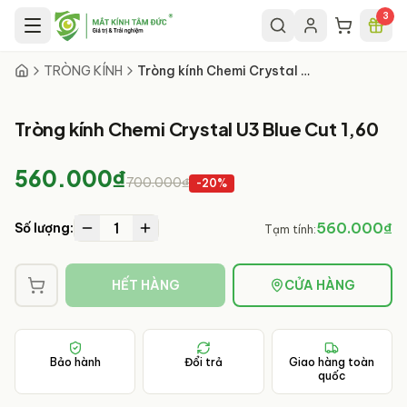
Chuyển đến nội dung chính
3
TRÒNG KÍNH
Tròng kính Chemi Crystal U3 Blue Cut 1,60
Tròng kính Chemi Crystal U3 Blue Cut 1,60
560.000₫
700.000₫
-
20
%
1
560.000₫
Số lượng:
Tạm tính:
HẾT HÀNG
CỬA HÀNG
Bảo hành
Đổi trả
Giao hàng toàn
quốc