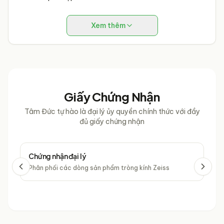
Chế độ bảo hành 1 năm lớp phủ không bong tróc
Xem thêm
Giấy chứng nhận đại lí phân phối tròng kính chemi
Giấy Chứng Nhận
Tâm Đức tự hào là đại lý ủy quyền chính thức với đầy
đủ giấy chứng nhận
Chứng nhận đại lý
Chứ
Phân phối các dòng sản phẩm tròng kính Zeiss
Phâ