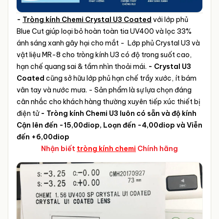
-
Tròng kính Chemi Crystal U3 Coated
với lớp phủ
Blue Cut giúp loại bỏ hoàn toàn tia UV400 và lọc 33%
ánh sáng xanh gây hại cho mắt
- Lớp phủ Crystal U3 và
vật liệu MR-8 cho tròng kính U3 có độ trong suốt cao,
hạn chế quang sai & tầm nhìn thoải mái.
- Crystal U3
Coated
cũng sở hữu lớp phủ hạn chế trầy xước, ít bám
vân tay và nước mưa.
- Sản phẩm là sự lựa chọn đáng
cân nhắc cho khách hàng thường xuyên tiếp xúc thiết bị
điện tử
- Tròng kính Chemi U3 luôn có sẵn và độ kính
Cận lên đến -15,00diop, Loạn đến -4,00diop và Viễn
đến +6,00diop
Nhận biết
tròng kính chemi
Chính hãng