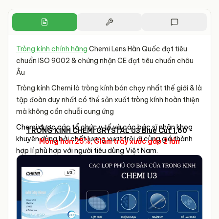
Tròng kính chính hãng
Chemi Lens Hàn Quốc đạt tiêu
chuẩn ISO 9002 & chứng nhận CE đạt tiêu chuẩn châu
Âu
Tròng kính Chemi là tròng kính bán chạy nhất thế giới & là
tập đoàn duy nhất có thể sản xuất tròng kính hoàn thiện
mà không cần chuỗi cung ứng
Chemi được các tổ chức y tế và các bác sĩ nhãn khoa
TRÒNG KÍNH CHEMI CRYSTAL U3 Blue Cut 1.
60 -
khuyên dùng bởi chất lượng vượt trội đi cùng giá thành
Mỏng hơn 25%, Giảm trầy xước gấp 2 lần
hợp lí phù hợp với người tiêu dùng Việt Nam.