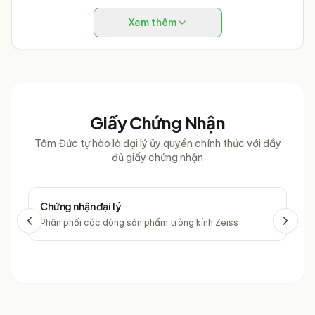
Xem thêm
Giấy Chứng Nhận
Tâm Đức tự hào là đại lý ủy quyền chính thức với đầy
đủ giấy chứng nhận
Chứng nhận đại lý
Chứ
Phân phối các dòng sản phẩm tròng kính Zeiss
Phâ