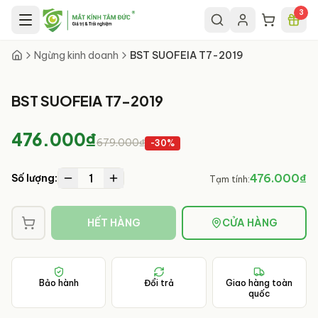
Chuyển đến nội dung chính
3
Ngừng kinh doanh
BST SUOFEIA T7-2019
BST SUOFEIA T7-2019
476.000₫
679.000₫
-
30
%
1
476.000₫
Số lượng:
Tạm tính:
HẾT HÀNG
CỬA HÀNG
Bảo hành
Đổi trả
Giao hàng toàn
quốc