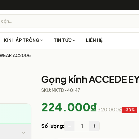
 cận...
KÍNH ÁP TRÒNG
TIN TỨC
LIÊN HỆ
EWEAR AC2006
1
/
5
Gọng kính ACCEDE 
SKU:
MKTD-48147
224.000₫
320.000₫
-
30
%
1
Số lượng: