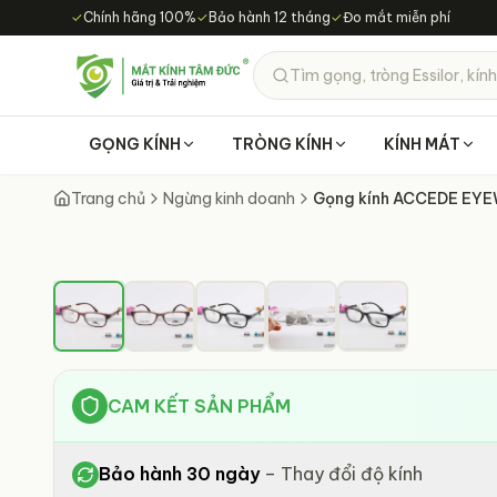
Chuyển đến nội dung chính
✓
Chính hãng 100%
✓
Bảo hành 12 tháng
✓
Đo mắt miễn phí
Tìm gọng, tròng Essilor, kính
GỌNG KÍNH
TRÒNG KÍNH
KÍNH MÁT
Trang chủ
Ngừng kinh doanh
Gọng kính ACCEDE EY
CAM KẾT SẢN PHẨM
Bảo hành 30 ngày
–
Thay đổi độ kính