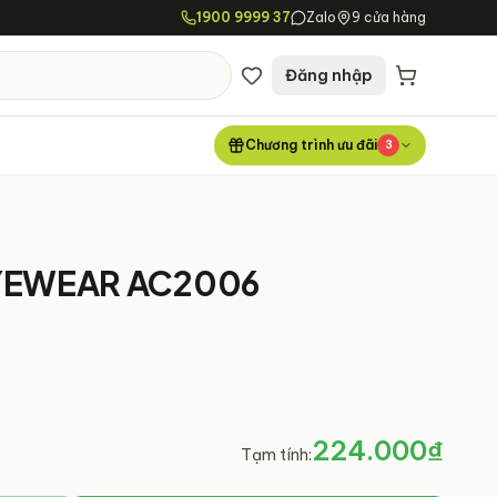
1900 9999 37
Zalo
9 cửa hàng
Đăng nhập
Chương trình ưu đãi
3
EYEWEAR AC2006
224.000₫
Tạm tính: