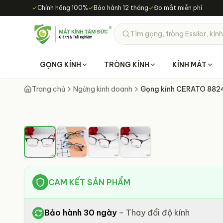
Chuyển đến nội dung chính
✓
Chính hãng 100%
✓
Bảo hành 12 tháng
✓
Đo mắt miễn phí
Tìm gọng, tròng Essilor, kính
GỌNG KÍNH
TRÒNG KÍNH
KÍNH MÁT
Trang chủ
Ngừng kinh doanh
Gọng kính CERATO 882
CAM KẾT SẢN PHẨM
Bảo hành 30 ngày
–
Thay đổi độ kính