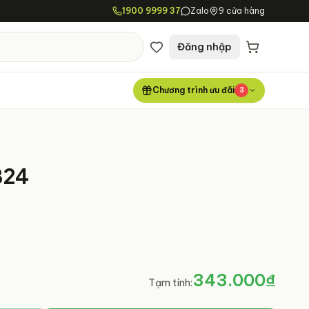
1900 9999 37
Zalo
9 cửa hàng
Đăng nhập
Chương trình ưu đãi
3
824
343.000₫
Tạm tính: