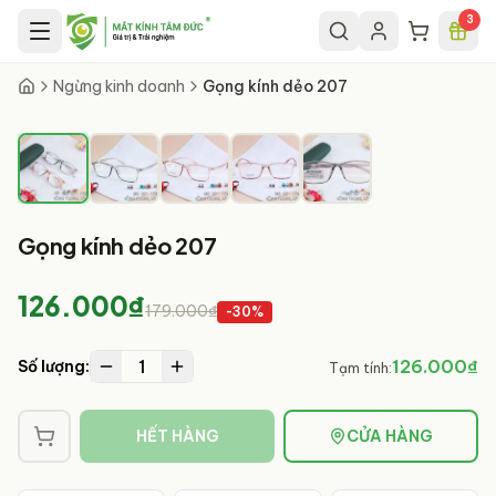
Chuyển đến nội dung chính
3
1
/
5
Ngừng kinh doanh
Gọng kính dẻo 207
Gọng kính dẻo 207
126.000₫
179.000₫
-
30
%
1
126.000₫
Số lượng:
Tạm tính:
HẾT HÀNG
CỬA HÀNG