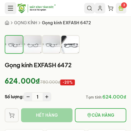
Chuyển đến nội dung chính
3
1
/
4
GỌNG KÍNH
Gọng kính EXFASH 6472
Gọng kính EXFASH 6472
624.000₫
780.000₫
-
20
%
1
624.000₫
Số lượng:
Tạm tính:
HẾT HÀNG
CỬA HÀNG