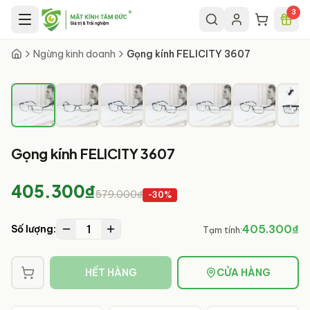
Chuyển đến nội dung chính
3
1
/
8
Ngừng kinh doanh
Gọng kính FELICITY 3607
Gọng kính FELICITY 3607
405.300₫
579.000₫
-
30
%
1
405.300₫
Số lượng:
Tạm tính:
HẾT HÀNG
CỬA HÀNG