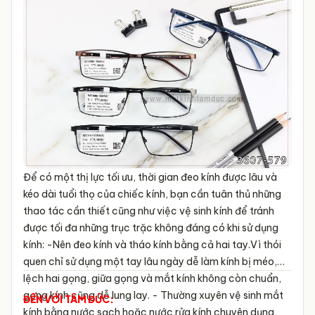
Để có một thị lực tối ưu, thời gian đeo kính được lâu và
kéo dài tuổi thọ của chiếc kính, bạn cần tuân thủ những
thao tác cần thiết cũng như việc vệ sinh kính để tránh
được tối đa những trục trặc không đáng có khi sử dụng
kính:
-Nên đeo kính và tháo kính bằng cả hai tay.Vì thói
quen chỉ sử dụng một tay lâu ngày dễ làm kính bị méo,
lệch hai gọng, giữa gọng và mắt kính không còn chuẩn,
gọng kính cũng dễ lung lay.
- Thường xuyên vệ sinh mắt
ĐẾN VỚI TÂM ĐỨC:
kính bằng nước sạch hoặc nước rửa kính chuyên dụng,