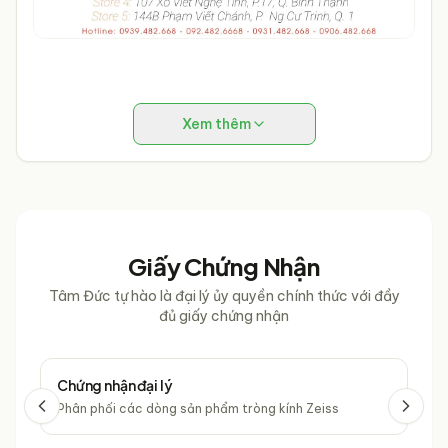
Xem thêm
Giấy Chứng Nhận
Tâm Đức tự hào là đại lý ủy quyền chính thức với đầy
đủ giấy chứng nhận
Chứng nhận đại lý
Chứ
Phân phối các dòng sản phẩm tròng kính Zeiss
Phâ