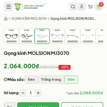
Chuyển đến nội dung chính
3
3
/
10
GỌNG KÍNH MOLSION
Gọng kính MOLSION MJ3070
Gọng kính MOLSION MJ3070
2.064.000₫
2.580.000₫
-
20
%
Màu sắc
:
Đen
Trắng trong
Xám
1
2.064.000₫
Số lượng:
Tạm tính: