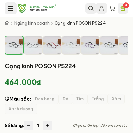
Chuyển đến nội dung chính
3
1
/
12
Ngừng kinh doanh
Gọng kính POSON PS224
Gọng kính POSON PS224
464.000₫
Màu sắc
:
Đen bóng
Đỏ
Tím
Trắng
Xám
Xanh dương
1
Số lượng:
Chọn phân loại để xem tạm tính