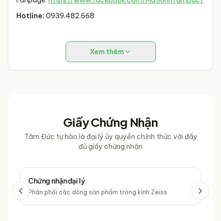
Fanpage:
https://www.facebook.com/MatKinhTamDuc/
Hotline:
0939.482.668
Xem thêm
Giấy Chứng Nhận
Tâm Đức tự hào là đại lý ủy quyền chính thức với đầy
đủ giấy chứng nhận
Chứng nhận đại lý
Chứ
Phân phối các dòng sản phẩm tròng kính Zeiss
Phâ