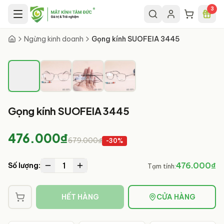
Chuyển đến nội dung chính
3
1
/
4
Ngừng kinh doanh
Gọng kính SUOFEIA 3445
Gọng kính SUOFEIA 3445
476.000₫
679.000₫
-
30
%
1
476.000₫
Số lượng:
Tạm tính:
HẾT HÀNG
CỬA HÀNG