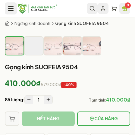
Chuyển đến nội dung chính
3
1
/
5
Ngừng kinh doanh
Gọng kính SUOFEIA 9504
Gọng kính SUOFEIA 9504
410.000₫
679.000₫
-
40
%
1
410.000₫
Số lượng:
Tạm tính:
HẾT HÀNG
CỬA HÀNG