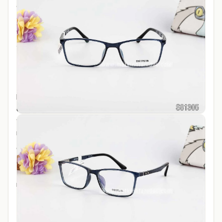
chạm vận động thể thao hay tai nạn mà gây tổn thương
đến mắt hay da mặt.
Với cấu trúc phân tử đặc thù của
TR90
, những sản phẩm
được làm bởi
TR90
không dễ bị biến dạng và có độ bền
tốt.
TR90
đạt chất lượng an toàn tiêu chuẩn của
EU
, hoàn
toàn không dị ứng với da,chất liệu
TR90
siêu nhẹ, trọng
lượng chỉ bằng 50% của chất liệu nhựa cường lực, vì là
chất liệu nhẹ nên giảm tối đa áp lực đề lên sống mũi và
vành tai, mang lại cảm giác cực kì thoải mái cho những
người thường xuyên phải đeo kính.
Gọng kính với chất liệu nhựa
TR90
có kiểu dáng, kích
thướng, màu sắc cực kì đa dạng cùng với thiết kế trẻ
trung, phong cách tạo sự thanh thoát cho khuôn mặt
người sử dụng.