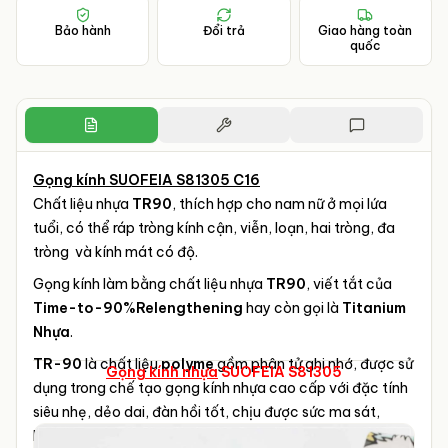
Bảo hành
Đổi trả
Giao hàng toàn
quốc
Gọng kính SUOFEIA S81305 C16
Chất liệu nhựa
TR90
, thích hợp cho nam nữ ở mọi lứa
tuổi, có thể ráp tròng kính cận, viễn, loạn, hai tròng, đa
tròng và kính mát có độ.
Gọng kính làm bằng chất liệu nhựa
TR90
, viết tắt của
Time-to-90%Relengthening
hay còn gọi là
Titanium
Nhựa
.
TR-90
là chất liệu
polyme
gồm phân tử ghi nhớ, được sử
Gọng kính nhựa
SUOFEIA S81305
dụng trong chế tạo gọng kính nhựa cao cấp với đặc tính
siêu nhẹ, dẻo dai, đàn hồi tốt, chịu được sức ma sát,
không bị oxy hóa, tránh được tình trạng nứt gãy cho va