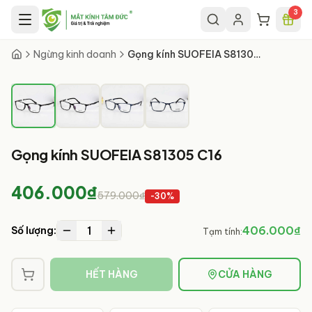
Chuyển đến nội dung chính
3
1
/
4
Ngừng kinh doanh
Gọng kính SUOFEIA S81305 C16
Gọng kính SUOFEIA S81305 C16
406.000₫
579.000₫
-
30
%
1
406.000₫
Số lượng:
Tạm tính:
HẾT HÀNG
CỬA HÀNG