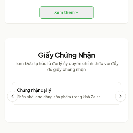
Xem thêm
Giấy Chứng Nhận
Tâm Đức tự hào là đại lý ủy quyền chính thức với đầy
đủ giấy chứng nhận
Chứng nhận đại lý
Chứ
Phân phối các dòng sản phẩm tròng kính Zeiss
Phâ