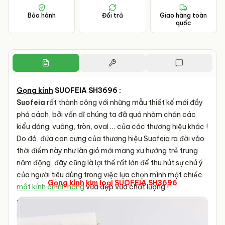
Bảo hành
Đổi trả
Giao hàng toàn
quốc
Gọng kính
SUOFEIA SH3696 :
Suofeia
rất thành công với những mẫu thiết kế mới đầy
phá cách, bởi vốn dĩ chúng ta đã quá nhàm chán các
kiểu dáng: vuông, tròn, oval … của các thương hiệu khác !
Do đó, đứa con cưng của thương hiệu Suofeia ra đời vào
thời điểm này như làn gió mới mang xu hướng trẻ trung
năm động, đây cũng là lợi thế rất lớn để thu hút sự chú ý
của người tiêu dùng trong việc lựa chọn mình một chiếc
Gọng kính kim loại
SUOFEIA SH3696
mắt kính chính hãng
vừa đẹp vừa chất lượng !
Với
gọng kính Suofeia chính hãng
Hàn Quốc, các bạn
có thể thay tròng kính Cận – Loạn – Viễn chính hãng với