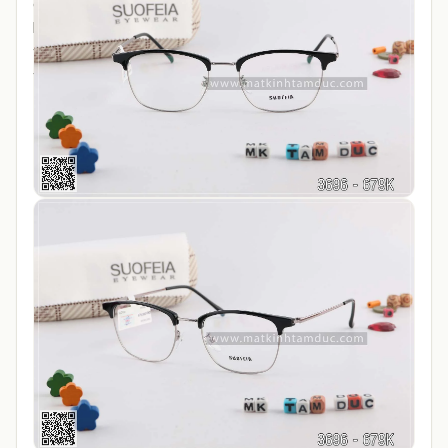
giá tốt nhất thị trường. Kết hợp, Đo khám mắt miễn phí
bằng Hệ thống Máy đo nhập khẩu Nhật Bản do chuyên
viên hơn 10 năm kinh nghiệm tại
Mắt Kính Tâm Đức
tư
vấn cho bạn !!!