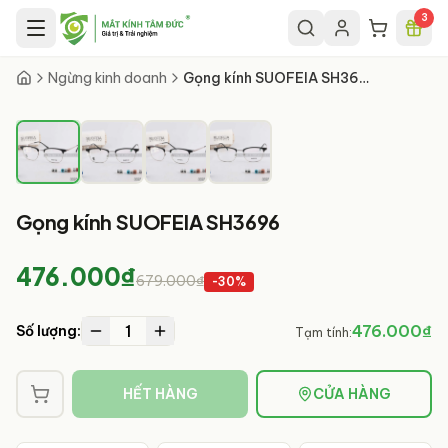
Chuyển đến nội dung chính
3
1
/
4
Ngừng kinh doanh
Gọng kính SUOFEIA SH3696
Gọng kính SUOFEIA SH3696
476.000₫
679.000₫
-
30
%
1
476.000₫
Số lượng:
Tạm tính:
HẾT HÀNG
CỬA HÀNG