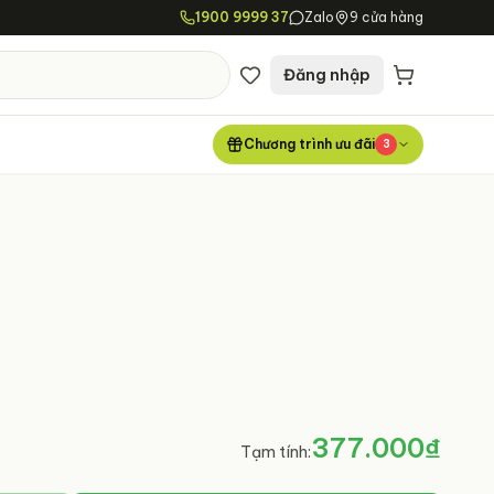
1900 9999 37
Zalo
9 cửa hàng
Đăng nhập
Chương trình ưu đãi
3
377.000₫
Tạm tính: