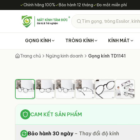
Chuyển đến nội dung chính
✓
Chính hãng 100%
✓
Bảo hành 12 tháng
✓
Đo mắt miễn phí
Tìm gọng, tròng Essilor, kính
GỌNG KÍNH
TRÒNG KÍNH
KÍNH MÁT
Trang chủ
Ngừng kinh doanh
Gọng kính TD1141
CAM KẾT SẢN PHẨM
Bảo hành 30 ngày
–
Thay đổi độ kính