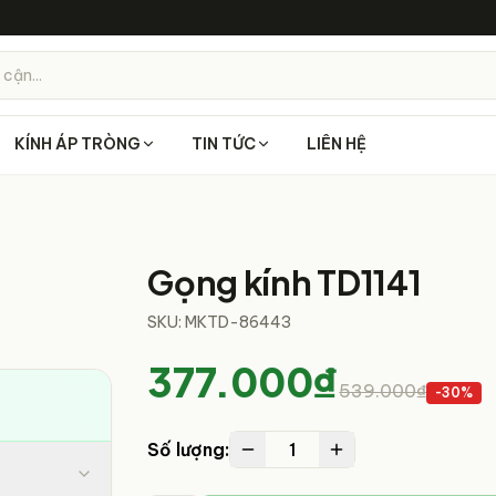
 cận...
KÍNH ÁP TRÒNG
TIN TỨC
LIÊN HỆ
1
/
6
Gọng kính TD1141
SKU:
MKTD-86443
377.000₫
539.000₫
-
30
%
1
Số lượng: