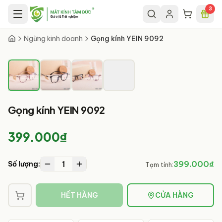
Chuyển đến nội dung chính
3
1
/
4
Ngừng kinh doanh
Gọng kính YEIN 9092
Gọng kính YEIN 9092
399.000₫
1
399.000₫
Số lượng:
Tạm tính:
HẾT HÀNG
CỬA HÀNG