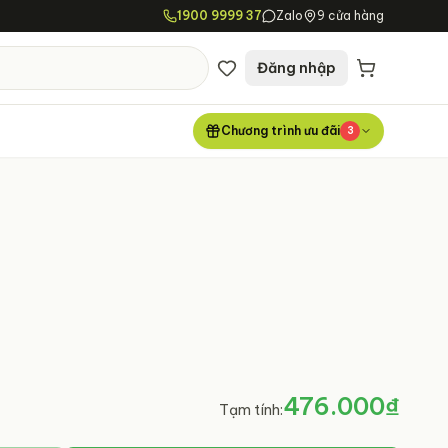
1900 9999 37
Zalo
9 cửa hàng
Đăng nhập
Chương trình ưu đãi
3
476.000₫
Tạm tính: