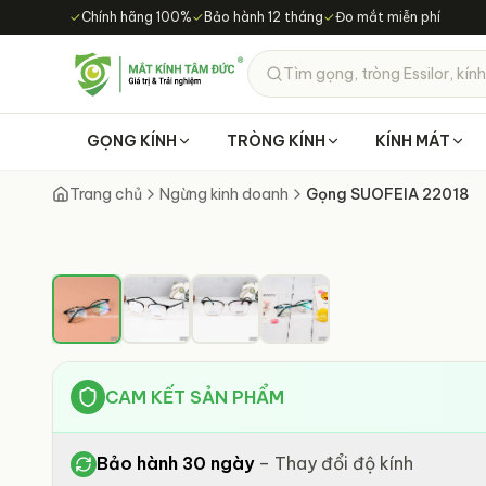
Chuyển đến nội dung chính
✓
Chính hãng 100%
✓
Bảo hành 12 tháng
✓
Đo mắt miễn phí
Tìm gọng, tròng Essilor, kính
GỌNG KÍNH
TRÒNG KÍNH
KÍNH MÁT
Trang chủ
Ngừng kinh doanh
Gọng SUOFEIA 22018
CAM KẾT SẢN PHẨM
Bảo hành 30 ngày
–
Thay đổi độ kính