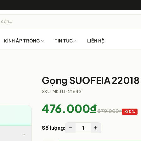
 cận...
KÍNH ÁP TRÒNG
TIN TỨC
LIÊN HỆ
1
/
4
Gọng SUOFEIA 22018
SKU:
MKTD-21843
476.000₫
679.000₫
-
30
%
1
Số lượng: