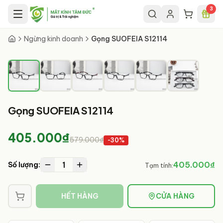
Chuyển đến nội dung chính
3
1
/
6
Ngừng kinh doanh
Gọng SUOFEIA S12114
Gọng SUOFEIA S12114
405.000₫
579.000₫
-
30
%
1
405.000₫
Số lượng:
Tạm tính:
HẾT HÀNG
CỬA HÀNG