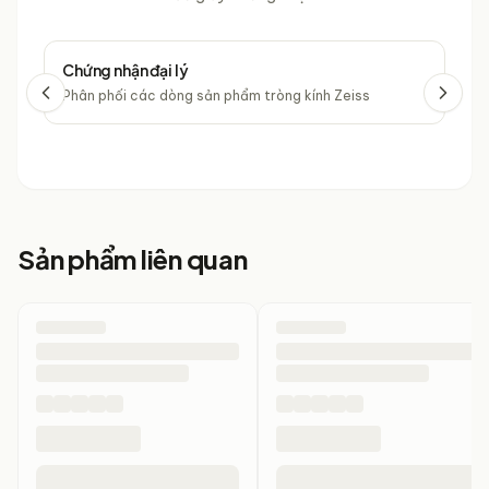
Chứng nhận đại lý
Chứ
Phân phối các dòng sản phẩm tròng kính Zeiss
Phâ
Sản phẩm liên quan