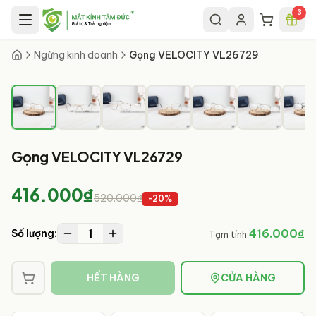
Chuyển đến nội dung chính
3
1
/
7
Ngừng kinh doanh
Gọng VELOCITY VL26729
Gọng VELOCITY VL26729
416.000₫
520.000₫
-
20
%
1
416.000₫
Số lượng:
Tạm tính:
HẾT HÀNG
CỬA HÀNG