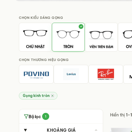
BỘ SƯU TẬP MỚI
GỌNG KÍNH CHÍNH 
CHỌN
KIỂU DÁNG GỌNG
✓
Đa dạng kiểu dáng, chất liệu cao cấp, phù hợp với
cách.
Chính hãng 100%
Bảo hành 12 tháng
Cam kết chất lượng
Lỗi 1 đổi 1 uy tín
CHỌN
THƯƠNG HIỆU GỌNG
Gọng kính tròn
Hiển thị
1
-
Bộ lọc
1
KHOẢNG GIÁ