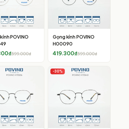
kính POVINO
Gọng kính POVINO
49
H00090
300₫
419.300₫
599.000₫
599.000₫
-
30
%