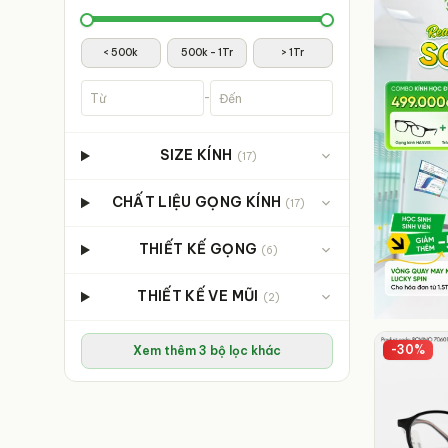
< 500k
500k - 1Tr
> 1Tr
-
SIZE KÍNH
(
17
)
CHẤT LIỆU GỌNG KÍNH
(
17
)
THIẾT KẾ GỌNG
(
6
)
THIẾT KẾ VE MŨI
(
2
)
-
30
%
Xem thêm 3 bộ lọc khác