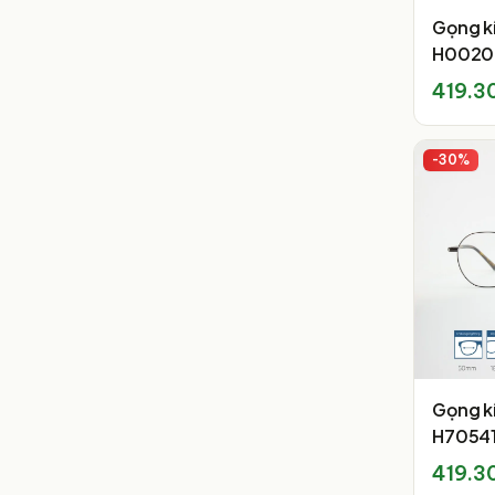
Gọng k
H0020
419.3
-
30
%
Gọng k
H7054
419.3