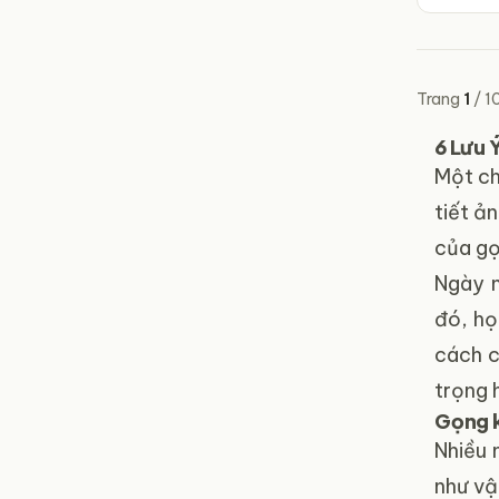
Trang
1
/
1
6 Lưu 
Một c
tiết ả
của gọ
Ngày 
đó, họ
cách c
trọng 
Gọng k
Nhiều 
như vậ