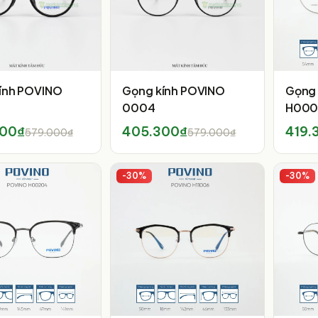
ính POVINO
Gọng kính POVINO
Gọng 
0004
H000
300₫
405.300₫
419.
579.000₫
579.000₫
-
30
%
-
30
%