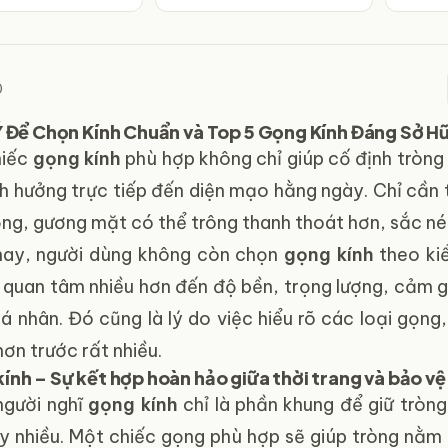
0
Ý Để Chọn Kính Chuẩn và
Top 5 Gọng Kính Đáng Sở Hữ
hiếc
gọng kính
phù hợp không chỉ giúp cố định tròng k
nh hưởng trực tiếp đến diện mạo hằng ngày. Chỉ cần 
ng, gương mặt có thể trông thanh thoát hơn, sắc nét
nay, người dùng không còn chọn
gọng kính
theo ki
 quan tâm nhiều hơn đến độ bền, trọng lượng, cảm g
á nhân. Đó cũng là lý do việc hiểu rõ các loại gọng
hơn trước rất nhiều.
ính – Sự kết hợp hoàn hảo giữa thời trang và bảo vệ 
người nghĩ
gọng kính
chỉ là phần khung để giữ tròng
y nhiều. Một chiếc gọng phù hợp sẽ giúp tròng nằm ổn