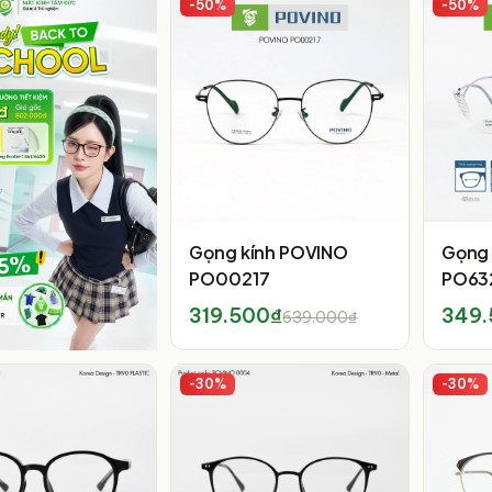
-
50
%
-
50
%
Gọng kính POVINO
Gọng 
PO00217
PO63
319.500₫
349.
639.000₫
-
30
%
-
30
%