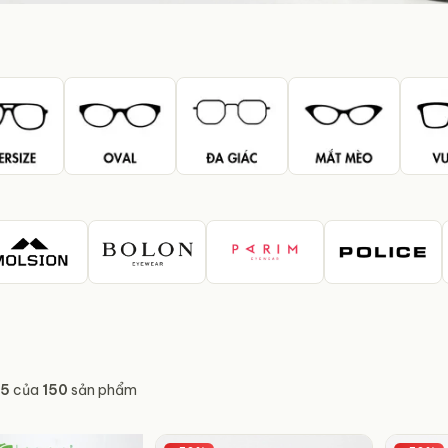
HÃNG
 mọi phong
Đổi trả 7 ngày
Tư vấn tận tâm
Hỗ trợ nhanh chóng
Hỗ trợ chọn gọng phù hợp
15
của
150
sản phẩm