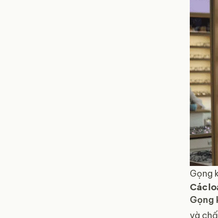
Gọng k
Các lo
Gọng 
và chấ