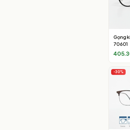
Gọng k
70601
405.
-
30
%