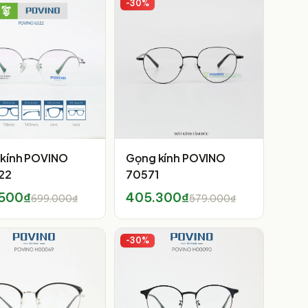
-
30
%
kính POVINO
Gọng kính POVINO
22
70571
500₫
405.300₫
699.000₫
579.000₫
-
30
%