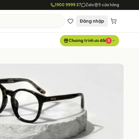
1900 9999 37
Zalo
9 cửa hàng
Đăng nhập
Chương trình ưu đãi
3