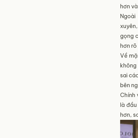
hơn và
Ngoài
xuyên,
gọng c
hơn rõ 
Về mặt
không 
sai cá
bên ng
Chính 
là đầu
hơn, s