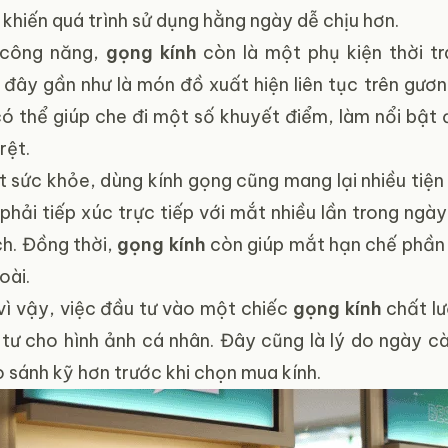
 khiến quá trình sử dụng hằng ngày dễ chịu hơn.
 công năng,
gọng kính
còn là một phụ kiện thời tr
 đây gần như là món đồ xuất hiện liên tục trên gươ
ó thể giúp che đi một số khuyết điểm, làm nổi bật 
rệt.
 sức khỏe, dùng kính gọng cũng mang lại nhiều tiện l
phải tiếp xúc trực tiếp với mắt nhiều lần trong ngà
ch. Đồng thời,
gọng kính
còn giúp mắt hạn chế phần 
oài.
vì vậy, việc đầu tư vào một chiếc
gọng kính
chất lư
 tư cho hình ảnh cá nhân. Đây cũng là lý do ngày c
o sánh kỹ hơn trước khi chọn mua kính.