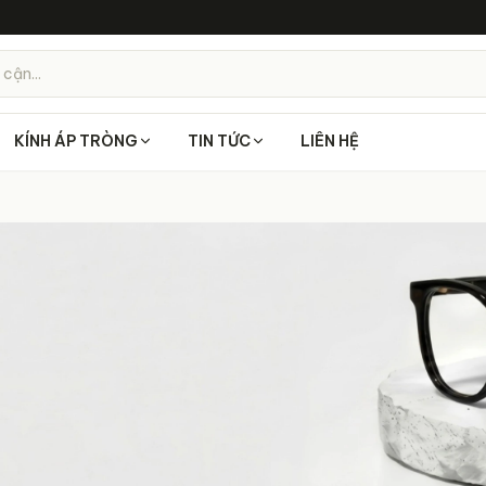
 cận...
KÍNH ÁP TRÒNG
TIN TỨC
LIÊN HỆ