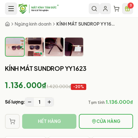
Chuyển đến nội dung chính
3
1
/
4
Ngừng kinh doanh
KÍNH MÁT SUNDROP YY1623
KÍNH MÁT SUNDROP YY1623
1.136.000₫
1.420.000₫
-
20
%
1
1.136.000₫
Số lượng:
Tạm tính:
HẾT HÀNG
CỬA HÀNG