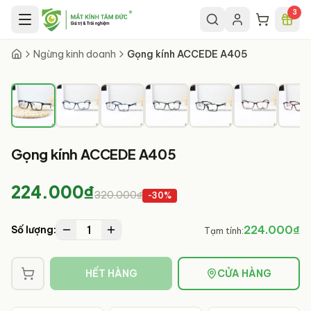
Chuyển đến nội dung chính
3
1
/
11
Ngừng kinh doanh
Gọng kính ACCEDE A405
Gọng kính ACCEDE A405
224.000₫
320.000₫
-
30
%
1
224.000₫
Số lượng:
Tạm tính:
HẾT HÀNG
CỬA HÀNG