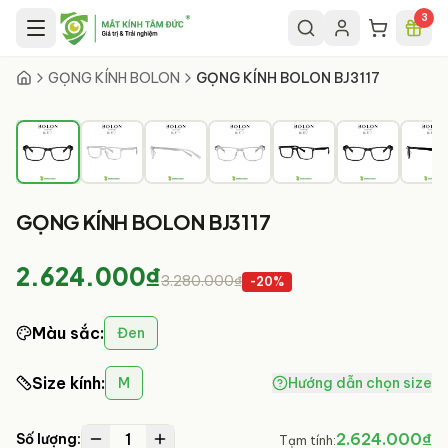
Chuyển đến nội dung chính
3
1
/
7
GỌNG KÍNH BOLON
GỌNG KÍNH BOLON BJ3117
GỌNG KÍNH BOLON BJ3117
2.624.000₫
3.280.000₫
-
20
%
Màu sắc
:
Đen
Size kính
:
M
Hướng dẫn chọn size
1
2.624.000₫
Số lượng:
Tạm tính: