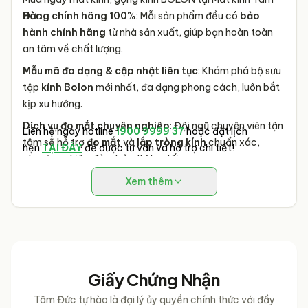
Đức
Hàng chính hãng 100%
: Mỗi sản phẩm đều có
bảo
hành chính hãng
từ nhà sản xuất, giúp bạn hoàn toàn
an tâm về chất lượng.
Mẫu mã đa dạng & cập nhật liên tục
: Khám phá bộ sưu
tập
kính Bolon
mới nhất, đa dạng phong cách, luôn bắt
kịp xu hướng.
Dịch vụ đo mắt chuyên nghiệp
: Đội ngũ chuyên viên tận
Liên hệ ngay hotline
1900 9999 37
hoặc đặt lịch
tâm sẽ hỗ trợ
đo mắt
và
lắp tròng kính
chuẩn xác,
hẹn
TẠI ĐÂY
để được tư vấn và hỗ trợ chi tiết!
chuyên nghiệp đảm bảo thị lực tối ưu.
Giá tốt nhất & Ưu đãi hấp dẫn
: Tận hưởng
giá mắt kính
Xem thêm
Bolon cạnh tranh
cùng vô vàn chương trình khuyến mãi
độc quyền chỉ có tại
Mắt Kính Tâm Đức
.
Giấy Chứng Nhận
Tâm Đức tự hào là đại lý ủy quyền chính thức với đầy