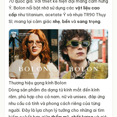
70 quốc gia. Với thiết kế hiện đại mang cảm hứng
Ý, Bolon nổi bật nhờ sử dụng các
vật liệu cao
cấp
như titanium, acetate Ý và nhựa TR90 Thụy
Sĩ, mang lại cảm giác
nhẹ
,
bền
và
sang trọng
.
Thương hiệu gọng kính Bolon
Dòng sản phẩm đa dạng từ kính mắt đến kính
râm, phù hợp cho cả nam, nữ và unisex, đáp ứng
nhu cầu cá tính và phong cách riêng của từng
người. Đây là lựa chọn lý tưởng cho những ai tìm