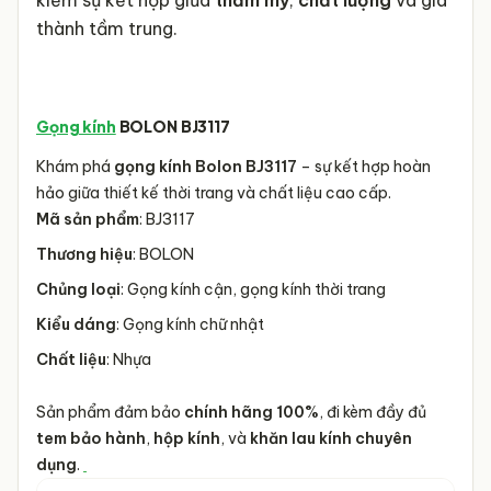
kiếm sự kết hợp giữa
thẩm mỹ
,
chất lượng
và giá
thành tầm trung.
Gọng kính
BOLON BJ3117
Khám phá
gọng kính Bolon BJ3117
– sự kết hợp hoàn
hảo giữa thiết kế thời trang và chất liệu cao cấp.
Mã sản phẩm
: BJ3117
Thương hiệu
: BOLON
Chủng loại
: Gọng kính cận, gọng kính thời trang
Kiểu dáng
: Gọng kính chữ nhật
Chất liệu
: Nhựa
Sản phẩm đảm bảo
chính hãng 100%
, đi kèm đầy đủ
tem bảo hành
,
hộp kính
, và
khăn lau kính chuyên
dụng
.