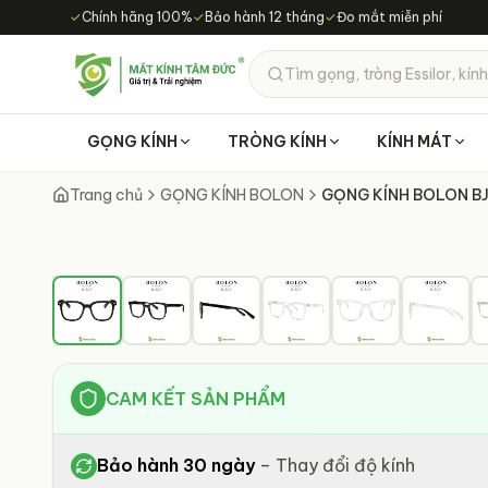
Chuyển đến nội dung chính
✓
Chính hãng 100%
✓
Bảo hành 12 tháng
✓
Đo mắt miễn phí
Tìm gọng, tròng Essilor, kính
GỌNG KÍNH
TRÒNG KÍNH
KÍNH MÁT
Trang chủ
GỌNG KÍNH BOLON
GỌNG KÍNH BOLON B
CAM KẾT SẢN PHẨM
Bảo hành 30 ngày
–
Thay đổi độ kính