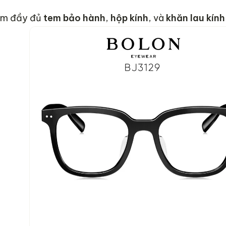
kèm đầy đủ
tem bảo hành
,
hộp kính
, và
khăn lau kín