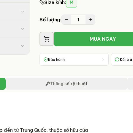
Size kính
:
M
1
Số lượng:
MUA NGAY
Bảo hành
Đổi trả
Thông số kỹ thuật
ấp
đến từ Trung Quốc, thuộc sở hữu của