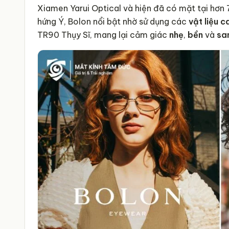
Xiamen Yarui Optical và hiện đã có mặt tại hơn 
hứng Ý, Bolon nổi bật nhờ sử dụng các
vật liệu 
TR90 Thụy Sĩ, mang lại cảm giác
nhẹ
,
bền
và
sa