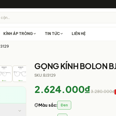
 cận...
KÍNH ÁP TRÒNG
TIN TỨC
LIÊN HỆ
J3129
1
/
9
GỌNG KÍNH BOLON BJ
SKU:
BJ3129
2.624.000₫
3.280.000₫
Màu sắc
:
Đen