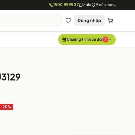
1900 9999 37
Zalo
9 cửa hàng
Đăng nhập
Chương trình ưu đãi
3
3129
-
20
%