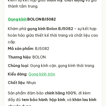
kiếm sự kết hợp giữa
thẩm mỹ
,
chất lượng
và giá
thành tầm trung.
Gọng kính
BOLON BJ5082
Khám phá
gọng kính Bolon BJ5082
– sự kết hợp
hoàn hảo giữa thiết kế thời trang và chất liệu cao
cấp.
Mã sản phẩm
: BJ5082
Thương hiệu
: BOLON
Chủng loại
: Gọng kính cận, gọng kính thời trang
Kiểu dáng
:
Gọng kính tròn
Chất liệu
: Nhựa
Sản phẩm đảm bảo
chính hãng 100%
, đi kèm
đầy đủ
tem bảo hành
,
hộp kính
, và
khăn lau kính