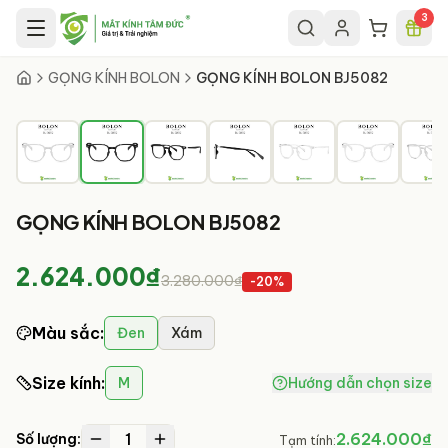
Chuyển đến nội dung chính
3
2
/
9
GỌNG KÍNH BOLON
GỌNG KÍNH BOLON BJ5082
GỌNG KÍNH BOLON BJ5082
2.624.000₫
3.280.000₫
-
20
%
Màu sắc
:
Đen
Xám
Size kính
:
M
Hướng dẫn chọn size
1
2.624.000₫
Số lượng:
Tạm tính: