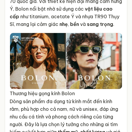
70 quốc gia. Với thiết kế hiện đại mang cảm hứng
Ý, Bolon nổi bật nhờ sử dụng các
vật liệu cao
cấp
như titanium, acetate Ý và nhựa TR90 Thụy
Sĩ, mang lại cảm giác
nhẹ
,
bền
và
sang trọng
.
Thương hiệu gọng kính Bolon
Dòng sản phẩm đa dạng từ kính mắt đến kính
râm, phù hợp cho cả nam, nữ và unisex, đáp ứng
nhu cầu cá tính và phong cách riêng của từng
người. Đây là lựa chọn lý tưởng cho những ai tìm