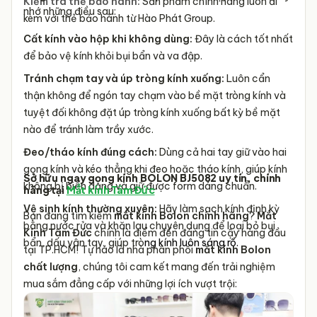
Kiểm tra thẻ bảo hành:
Sản phẩm chính hãng luôn đi
nhớ những điều sau:
kèm với thẻ bảo hành từ Hào Phát Group.
Cất kính vào hộp khi không dùng:
Đây là cách tốt nhất
để bảo vệ kính khỏi bụi bẩn và va đập.
Tránh chạm tay và úp tròng kính xuống:
Luôn cẩn
thận không để ngón tay chạm vào bề mặt tròng kính và
tuyệt đối không đặt úp tròng kính xuống bất kỳ bề mặt
nào để tránh làm trầy xước.
Đeo/tháo kính đúng cách:
Dùng cả hai tay giữ vào hai
gọng kính và kéo thẳng khi đeo hoặc tháo kính, giúp kính
Sở hữu ngay gọng kính BOLON BJ5082 uy tín, chính
không bị biến dạng và giữ được form dáng chuẩn.
hãng tại
Mắt kính Tâm Đức
Vệ sinh kính thường xuyên:
Hãy làm sạch kính định kỳ
Bạn đang tìm kiếm
mắt kính Bolon chính hãng
?
Mắt
bằng nước rửa và khăn lau chuyên dụng để loại bỏ bụi
Kính Tâm Đức
chính là điểm đến đáng tin cậy hàng đầu
bẩn, dấu vân tay, giúp trò
ng kính luôn sáng rõ.
tại TP.HCM! Tự hào là nhà phân phối
mắt kính Bolon
chất lượng
, chúng tôi cam kết mang đến trải nghiệm
mua sắm đẳng cấp với những lợi ích vượt trội: