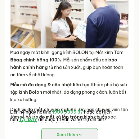
Mua ngay mắt kính, gọng kính BOLON tại Mắt kính Tâm
Đức
Hàng chính hãng 100%
: Mỗi sản phẩm đều có
bảo
hành chính hãng
từ nhà sản xuất, giúp bạn hoàn toàn
an tâm về chất lượng.
Mẫu mã đa dạng & cập nhật liên tục
: Khám phá bộ sưu
tập
kính Bolon
mới nhất, đa dạng phong cách, luôn bắt
kịp xu hướng.
Dịch vụ đo mắt chuyên nghiệp
: Đội ngũ chuyên viên tận
Liên hệ ngay hotline
1900 9999 37
hoặc đặt lịch
tâm sẽ hỗ trợ
đo mắt
và
lắp tròng kính
chuẩn xác,
hẹn
TẠI ĐÂY
để được tư vấn và hỗ trợ chi tiết!
chuyên nghiệp đảm bảo thị lực tối ưu.
Giá tốt nhất & Ưu đãi hấp dẫn
: Tận hưởng
giá mắt kính
Xem thêm