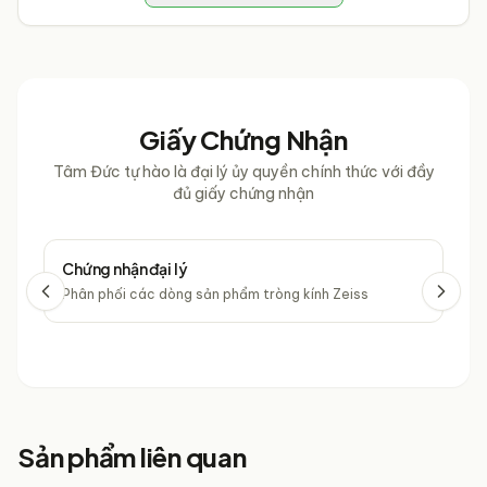
Bolon cạnh tranh
cùng vô vàn chương trình khuyến mãi
độc quyền chỉ có tại
Mắt Kính Tâm Đức
.
Giấy Chứng Nhận
Tâm Đức tự hào là đại lý ủy quyền chính thức với đầy
đủ giấy chứng nhận
Chứng nhận đại lý
Chứ
Phân phối các dòng sản phẩm tròng kính Zeiss
Phâ
Sản phẩm liên quan