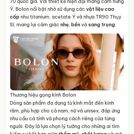
70 quốc gia. Với thiết kế hiện đại mang cảm hứng
Ý, Bolon nổi bật nhờ sử dụng các
vật liệu cao
cấp
như titanium, acetate Ý và nhựa TR90 Thụy
Sĩ, mang lại cảm giác
nhẹ
,
bền
và
sang trọng
.
Thương hiệu gọng kính Bolon
Dòng sản phẩm đa dạng từ kính mắt đến kính
râm, phù hợp cho cả nam, nữ và unisex, đáp ứng
nhu cầu cá tính và phong cách riêng của từng
người. Đây là lựa chọn lý tưởng cho những ai tìm