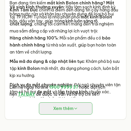
Bạn đang tìm kiếm
mắt kính Bolon chính hãng
?
Mắt
Vệ sinh kính thường xuyên:
Hãy làm sạch kính định kỳ
Kính Tâm Đức
chính là điểm đến đáng tin cậy hàng đầu
bằng nước rửa và khăn lau chuyên dụng để loại bỏ bụi
tại TP.HCM! Tự hào là nhà phân phối
mắt kính Bolon
bẩn, dấu vân tay, giúp trò
ng kính luôn sáng rõ.
chất lượng
, chúng tôi cam kết mang đến trải nghiệm
mua sắm đẳng cấp với những lợi ích vượt trội:
Hàng chính hãng 100%
: Mỗi sản phẩm đều có
bảo
hành chính hãng
từ nhà sản xuất, giúp bạn hoàn toàn
an tâm về chất lượng.
Mẫu mã đa dạng & cập nhật liên tục
: Khám phá bộ sưu
tập
kính Bolon
mới nhất, đa dạng phong cách, luôn bắt
kịp xu hướng.
Dịch vụ đo mắt chuyên nghiệp
: Đội ngũ chuyên viên tận
Liên hệ ngay hotline
1900 9999 37
hoặc đặt lịch
tâm sẽ hỗ trợ
đo mắt
và
lắp tròng kính
chuẩn xác,
hẹn
TẠI ĐÂY
để được tư vấn và hỗ trợ chi tiết!
chuyên nghiệp đảm bảo thị lực tối ưu.
Giá tốt nhất & Ưu đãi hấp dẫn
: Tận hưởng
giá mắt kính
Xem thêm
Bolon cạnh tranh
cùng vô vàn chương trình khuyến mãi
độc quyền chỉ có tại
Mắt Kính Tâm Đức
.