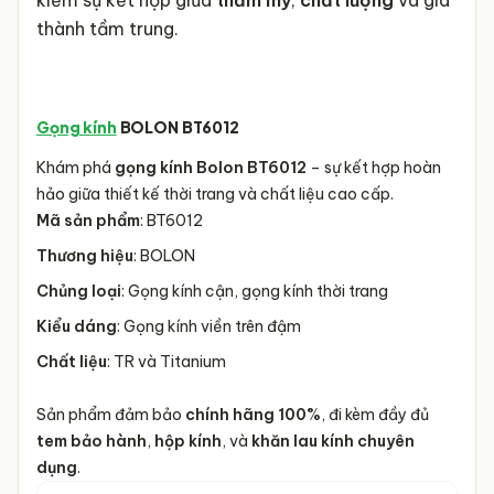
kiếm sự kết hợp giữa
thẩm mỹ
,
chất lượng
và giá
thành tầm trung.
Gọng kính
BOLON BT6012
Khám phá
gọng kính Bolon BT6012
– sự kết hợp hoàn
hảo giữa thiết kế thời trang và chất liệu cao cấp.
Mã sản phẩm
: BT6012
Thương hiệu
: BOLON
Chủng loại
: Gọng kính cận, gọng kính thời trang
Kiểu dáng
: Gọng kính viền trên đậm
Chất liệu
: TR và Titanium
Sản phẩm đảm bảo
chính hãng 100%
, đi kèm đầy đủ
tem bảo hành
,
hộp kính
, và
khăn lau kính chuyên
dụng
.