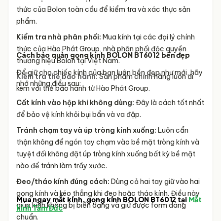
thức của Bolon toàn cầu để kiểm tra và xác thực sản
phẩm.
Kiểm tra nhà phân phối:
Mua kính tại các đại lý chính
thức của Hào Phát Group, nhà phân phối độc quyền
Cách bảo quản gọng kính BOLON BT6012 bền đẹp
thương hiệu Bolon tại Việt Nam.
Để giữ cho chiếc kính của bạn luôn bền đẹp như mới, hãy
Kiểm tra thẻ bảo hành:
Sản phẩm chính hãng luôn đi
nhớ những điều sau:
kèm với thẻ bảo hành từ Hào Phát Group.
Cất kính vào hộp khi không dùng:
Đây là cách tốt nhất
để bảo vệ kính khỏi bụi bẩn và va đập.
Tránh chạm tay và úp tròng kính xuống:
Luôn cẩn
thận không để ngón tay chạm vào bề mặt tròng kính và
tuyệt đối không đặt úp tròng kính xuống bất kỳ bề mặt
nào để tránh làm trầy xước.
Đeo/tháo kính đúng cách:
Dùng cả hai tay giữ vào hai
gọng kính và kéo thẳng khi đeo hoặc tháo kính. Điều này
Mua ngay mắt kính, gọng kính BOLON BT6012
tại
Mắt
giúp kính không bị biến dạng và giữ được form dáng
kính Tâm Đức
chuẩn.