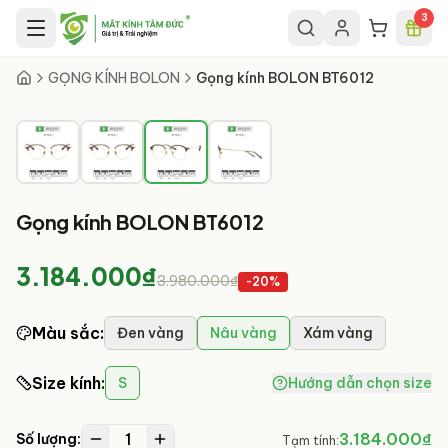
Chuyển đến nội dung chính
3
3
/
4
GỌNG KÍNH BOLON
Gọng kính BOLON BT6012
Gọng kính BOLON BT6012
3.184.000₫
3.980.000₫
-
20
%
Màu sắc
:
Đen vàng
Nâu vàng
Xám vàng
Size kính
:
S
Hướng dẫn chọn size
1
3.184.000₫
Số lượng:
Tạm tính: