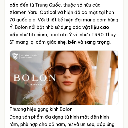
cấp
đến từ Trung Quốc, thuộc sở hữu của
Xiamen Yarui Optical và hiện đã có mặt tại hơn
70 quốc gia. Với thiết kế hiện đại mang cảm hứng
Ý, Bolon nổi bật nhờ sử dụng các
vật liệu cao
cấp
như titanium, acetate Ý và nhựa TR90 Thụy
Sĩ, mang lại cảm giác
nhẹ
,
bền
và
sang trọng
.
Thương hiệu gọng kính Bolon
Dòng sản phẩm đa dạng từ kính mắt đến kính
râm, phù hợp cho cả nam, nữ và unisex, đáp ứng