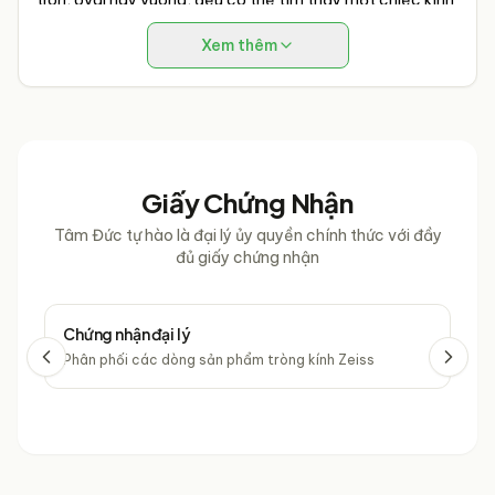
Bolon phù hợp.
Xem thêm
Thương hiệu uy tín
:
Bolon
là thương hiệu kính mắt được
nhiều người tin dùng và lựa chọn.
Giấy Chứng Nhận
Tâm Đức tự hào là đại lý ủy quyền chính thức với đầy
đủ giấy chứng nhận
Chứng nhận đại lý
Chứ
Phân phối các dòng sản phẩm tròng kính Zeiss
Phâ