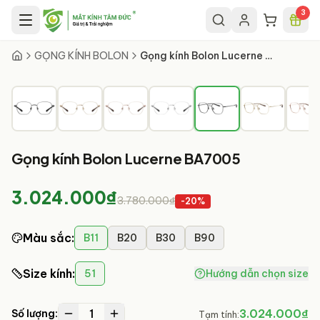
Chuyển đến nội dung chính
3
5
/
12
GỌNG KÍNH BOLON
Gọng kính Bolon Lucerne BA7005
Gọng kính Bolon Lucerne BA7005
3.024.000₫
3.780.000₫
-
20
%
Màu sắc
:
B11
B20
B30
B90
Size kính
:
51
Hướng dẫn chọn size
1
3.024.000₫
Số lượng:
Tạm tính: