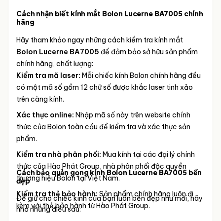
Cách nhận biết kính mắt Bolon Lucerne BA7005 chính
hãng
Hãy tham khảo ngay những cách kiểm tra kính mắt
Bolon Lucerne BA7005
để đảm bảo sở hữu sản phẩm
chính hãng, chất lượng:
Kiểm tra mã laser:
Mỗi chiếc kính Bolon chính hãng đều
có một mã số gồm 12 chữ số được khắc laser tinh xảo
trên càng kính.
Xác thực online:
Nhập mã số này trên website chính
thức của Bolon toàn cầu để kiểm tra và xác thực sản
phẩm.
Kiểm tra nhà phân phối:
Mua kính tại các đại lý chính
thức của Hào Phát Group, nhà phân phối độc quyền
Cách bảo quản gọng kính Bolon Lucerne BA7005 bền
thương hiệu Bolon tại Việt Nam.
đẹp
Kiểm tra thẻ bảo hành:
Sản phẩm chính hãng luôn đi
Để giữ cho chiếc kính của bạn luôn bền đẹp như mới, hãy
kèm với thẻ bảo hành từ Hào Phát Group.
nhớ những điều sau: