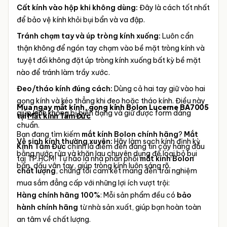
Cất kính vào hộp khi không dùng:
Đây là cách tốt nhất
để bảo vệ kính khỏi bụi bẩn và va đập.
Tránh chạm tay và úp tròng kính xuống:
Luôn cẩn
thận không để ngón tay chạm vào bề mặt tròng kính và
tuyệt đối không đặt úp tròng kính xuống bất kỳ bề mặt
nào để tránh làm trầy xước.
Đeo/tháo kính đúng cách:
Dùng cả hai tay giữ vào hai
gọng kính và kéo thẳng khi đeo hoặc tháo kính. Điều này
Mua ngay mắt kính, gọng kính Bolon Lucerne BA7005
giúp kính không bị biến dạng và giữ được form dáng
tại
Mắt kính Tâm Đức
chuẩn.
Bạn đang tìm kiếm
mắt kính Bolon chính hãng
?
Mắt
Vệ sinh kính thường xuyên:
Hãy làm sạch kính định kỳ
Kính Tâm Đức
chính là điểm đến đáng tin cậy hàng đầu
bằng nước rửa và khăn lau chuyên dụng để loại bỏ bụi
tại TP.HCM! Tự hào là nhà phân phối
mắt kính Bolon
bẩn, dấu vân tay, giúp tròng kính luôn sáng rõ.
chất lượng
, chúng tôi cam kết mang đến trải nghiệm
mua sắm đẳng cấp với những lợi ích vượt trội:
Hàng chính hãng 100%
: Mỗi sản phẩm đều có
bảo
hành chính hãng
từ nhà sản xuất, giúp bạn hoàn toàn
an tâm về chất lượng.