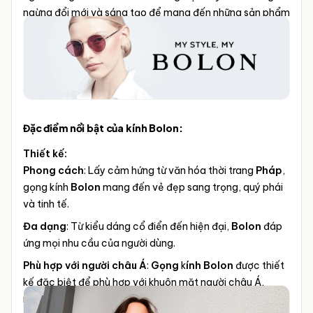
ngừng đổi mới và sáng tạo để mang đến những sản phẩm
tốt nhất cho khách hàng.
Đặc điểm nổi bật của kính Bolon:
Thiết kế:
Phong cách
: Lấy cảm hứng từ văn hóa thời trang
Pháp
,
gọng kính
Bolon
mang đến vẻ đẹp sang trọng, quý phái
và tinh tế.
Đa dạng
: Từ kiểu dáng cổ điển đến hiện đại,
Bolon
đáp
ứng mọi nhu cầu của người dùng.
Phù hợp với người châu Á
:
Gọng
k
ính Bolon
được thiết
kế đặc biệt để phù hợp với khuôn mặt người châu Á,
mang lại cảm giác thoải mái khi đeo.