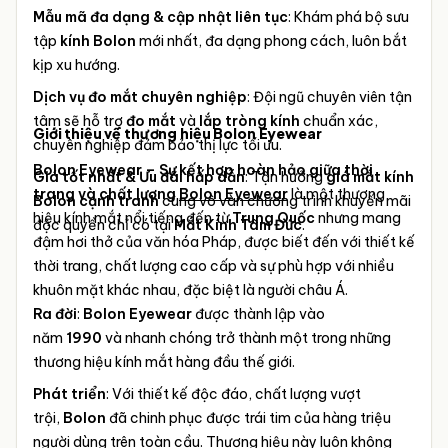
Mẫu mã đa dạng & cập nhật liên tục
: Khám phá bộ sưu
tập
kính Bolon
mới nhất, đa dạng phong cách, luôn bắt
kịp xu hướng.
Dịch vụ đo mắt chuyên nghiệp
: Đội ngũ chuyên viên tận
tâm sẽ hỗ trợ
đo mắt
và
lắp tròng kính
chuẩn xác,
Giới thiệu về thương hiệu Bolon Eyewear
chuyên nghiệp đảm bảo thị lực tối ưu.
Bolon Eyewear – Sự kết hợp hoàn hảo giữa thời
Giá tốt nhất & Ưu đãi hấp dẫn
: Tận hưởng
giá mắt kính
trang và chất lượng
Bolon Eyewear
là một thương
Bolon cạnh tranh
cùng vô vàn chương trình khuyến mãi
hiệu kính mắt nổi tiếng đến từ
Trung Quốc
nhưng mang
độc quyền chỉ có tại
Mắt Kính Tâm Đức
.
đậm hơi thở của văn hóa Pháp, được biết đến với thiết kế
thời trang, chất lượng cao cấp và sự phù hợp với nhiều
khuôn mặt khác nhau, đặc biệt là người châu Á.
Ra đời
:
Bolon Eyewear
được thành lập vào
năm
1990
và nhanh chóng trở thành một trong những
thương hiệu kính mắt hàng đầu thế giới.
Phát triển
: Với thiết kế độc đáo, chất lượng vượt
trội,
Bolon
đã chinh phục được trái tim của hàng triệu
người dùng trên toàn cầu. Thương hiệu này luôn không