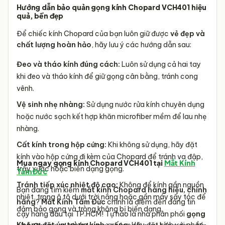
Hướng dẫn bảo quản gọng kính Chopard VCH401 hiệu
quả, bền đẹp
Để chiếc kính Chopard của bạn luôn giữ được
vẻ đẹp và
chất lượng hoàn hảo
, hãy lưu ý các hướng dẫn sau:
Đeo và tháo kính đúng cách:
Luôn sử dụng cả hai tay
khi đeo và tháo kính để giữ gọng cân bằng, tránh cong
vênh.
Vệ sinh nhẹ nhàng:
Sử dụng nước rửa kính chuyên dụng
hoặc nước sạch kết hợp khăn microfiber mềm để lau nhẹ
nhàng.
Cất kính trong hộp cứng:
Khi không sử dụng, hãy đặt
kính vào hộp cứng đi kèm của Chopard để tránh va đập,
Mua ngay gọng kính Chopard VCH401 tại
Mắt Kính
trầy xước hoặc biến dạng gọng.
Tâm Đức
Tránh tiếp xúc nhiệt độ cao:
Không để kính gần nguồn
Bạn đang tìm kiếm
mắt kính Chopard hàng hiệu,
chính
nhiệt, trong ô tô dưới trời nắng hoặc gần máy sấy tóc để
hãng
?
Mắt Kính Tâm Đức
chính là điểm đến đáng tin
đảm bảo gọng và tròng không bị biến dạng.
cậy hàng đầu tại TP.HCM! Tự hào là nhà phân phối
gọng