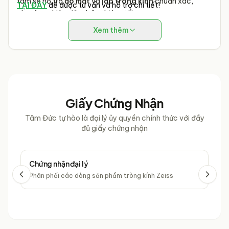
tâm sẽ hỗ trợ
đo mắt
và
lắp tròng kính
chuẩn xác,
TẠI ĐÂY
để được tư vấn và hỗ trợ chi tiết!
chuyên nghiệp đảm bảo thị lực tối ưu.
Giá tốt nhất & Ưu đãi hấp dẫn
: Tận hưởng
giá mắt kính
Xem thêm
cạnh tranh
cùng vô vàn chương trình khuyến mãi độc
quyền chỉ có tại
Mắt Kính Tâm Đức
.
Giấy Chứng Nhận
Tâm Đức tự hào là đại lý ủy quyền chính thức với đầy
đủ giấy chứng nhận
Chứng nhận đại lý
Chứ
Phân phối các dòng sản phẩm tròng kính Zeiss
Phâ