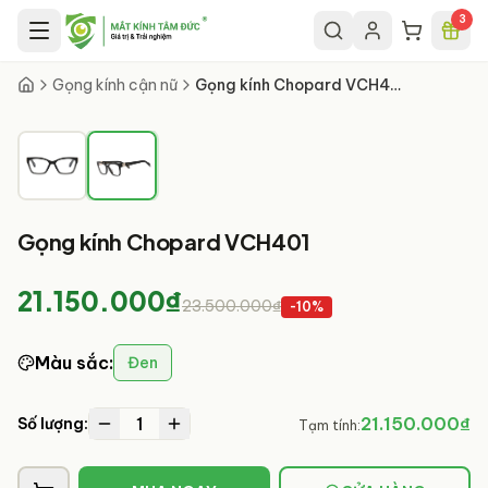
Chuyển đến nội dung chính
3
2
/
2
Gọng kính cận nữ
Gọng kính Chopard VCH401
Gọng kính Chopard VCH401
21.150.000₫
23.500.000₫
-
10
%
Màu sắc
:
Đen
1
21.150.000₫
Số lượng:
Tạm tính: