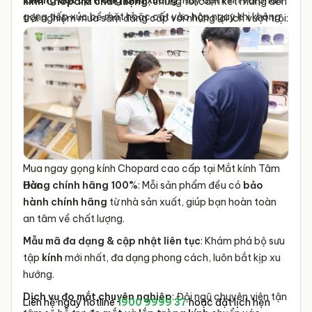
Không đặt úp tròng kính xuống:
Hãy đặt kính với phần
kính Chopard
chất lượng
, chúng tôi cam kết mang đến
gọng tiếp xúc bề mặt hoặc cất vào hộp ngay khi không
trải nghiệm mua sắm đẳng cấp với những lợi ích vượt trội:
đeo, tránh trầy xước tròng kính.
Bảo dưỡng định kỳ:
Đem kính đến cửa hàng kính mắt uy
tín để được kỹ thuật viên kiểm tra, siết ốc, căn chỉnh
gọng định kỳ, giữ kính luôn vừa vặn và thoải mái khi sử
dụng.
Mua ngay gọng kính Chopard cao cấp tại Mắt kính Tâm
Đức
Hàng chính hãng 100%
: Mỗi sản phẩm đều có
bảo
hành chính hãng
từ nhà sản xuất, giúp bạn hoàn toàn
an tâm về chất lượng.
Mẫu mã đa dạng & cập nhật liên tục
: Khám phá bộ sưu
tập
kính
mới nhất, đa dạng phong cách, luôn bắt kịp xu
hướng.
Dịch vụ đo mắt chuyên nghiệp
: Đội ngũ chuyên viên tận
Liên hệ ngay hotline
1900 9999 37
hoặc đặt lịch hẹn