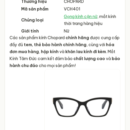
Thương hiệu
CHOPARD
Mã sản phẩm
VCH401
Gọng kính cận nữ
, mắt kính
Chủng loại
thời trang hàng hiệu
Giới tính
Nữ
Các sản phẩm kính Chopard
chính hãng
được cung cấp
Kiểu dáng sản
Gọng kính chữ nhật
đầy đủ
tem, thẻ bảo hành chính hãng
, cùng với
hóa
phẩm
đơn mua hàng
,
hộp kính
và
khăn lau kính đi kèm
. Mắt
Chất liệu sản phẩm
Acetate cao cấp
Kính Tâm Đức cam kết đảm bảo
chất lượng cao
và
bảo
hành chu đáo
cho mọi sản phẩm!