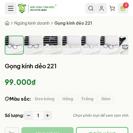
Chuyển đến nội dung chính
3
1
/
8
Ngừng kinh doanh
Gọng kính dẻo 221
Gọng kính dẻo 221
99.000₫
Màu sắc
:
Đen bóng
Hồng
Trắng
Xám
1
Số lượng:
Chọn phân loại để xem tạm tính