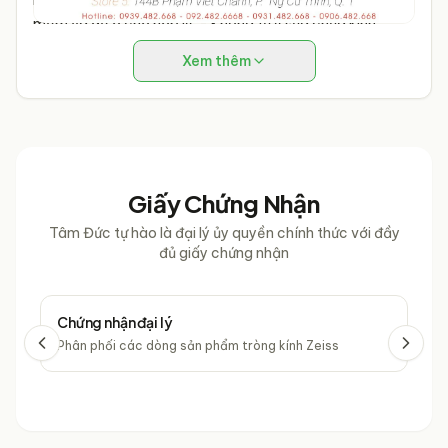
mềm và để ở chỗ hợp lý.
- Không tự ý sửa chữa kính.
THÔNG TIN TƯ VẤN & MUA HÀNG
Xem thêm
Giấy Chứng Nhận
Tâm Đức tự hào là đại lý ủy quyền chính thức với đầy
đủ giấy chứng nhận
Chứng nhận đại lý
Chứ
Phân phối các dòng sản phẩm tròng kính Zeiss
Phâ