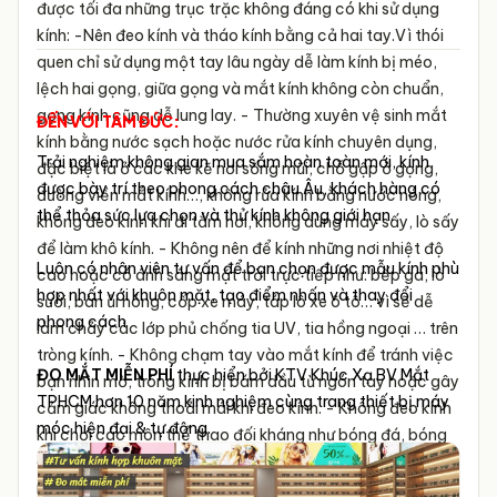
được tối đa những trục trặc không đáng có khi sử dụng
kính:
-Nên đeo kính và tháo kính bằng cả hai tay.Vì thói
quen chỉ sử dụng một tay lâu ngày dễ làm kính bị méo,
lệch hai gọng, giữa gọng và mắt kính không còn chuẩn,
gọng kính cũng dễ lung lay.
- Thường xuyên vệ sinh mắt
ĐẾN VỚI TÂM ĐỨC:
kính bằng nước sạch hoặc nước rửa kính chuyên dụng,
Trải nghiệm không gian mua sắm hoàn toàn mới, kính
đặc biệt là ở các khe kẽ nơi sống mũi, chỗ gập ở gọng,
được bày trí theo phong cách châu Âu, khách hàng có
đường viền mắt kính…, không rửa kính bằng nước nóng,
thể thỏa sức lựa chọn và thử kính không giới hạn.
không đeo kính khi đi tắm hơi, không dùng máy sấy, lò sấy
để làm khô kính.
- Không nên để kính những nơi nhiệt độ
Luôn có nhân viên tư vấn để bạn chọn được mẫu kính phù
cao hoặc có ánh sáng mặt trời trực tiếp như: bếp ga, lò
hợp nhất với khuôn mặt, tạo điểm nhấn và thay đổi
sưởi, bàn ủi nóng, cốp xe máy, táp lô xe ô tô… vì sẽ dễ
phong cách
làm chảy các lớp phủ chống tia UV, tia hồng ngoại … trên
tròng kính.
- Không chạm tay vào mắt kính để tránh việc
ĐO MẮT MIỄN PHÍ
thực hiển bởi KTV Khúc Xạ BV Mắt
bạn nhìn mờ, tròng kính bị bám dầu từ ngón tay hoặc gây
TPHCM hơn 10 năm kinh nghiệm cùng trang thiết bị máy
cảm giác không thoải mái khi đeo kính.
- Không đeo kính
móc hiện đại & tự động.
khi chơi các môn thể thao đối kháng như bóng đá, bóng
chuyền, cầu lông… vì nếu trường hợp bị ngã kính không
những gãy hỏng mà còn gây nguy hiểm cho bạn.
- Khi