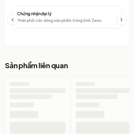
Chứng nhận đại lý
Chứ
Phân phối các dòng sản phẩm tròng kính Zeiss
Phâ
Sản phẩm liên quan