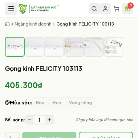
Chuyển đến nội dung chính
3
1
/
6
Ngừng kinh doanh
Gọng kính FELICITY 103113
Gọng kính FELICITY 103113
405.300₫
Màu sắc
:
Bạc
Đen
Vàng hồng
1
Số lượng:
Chọn phân loại để xem tạm tính