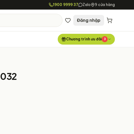
1900 9999 37
Zalo
9 cửa hàng
Đăng nhập
Chương trình ưu đãi
3
5032