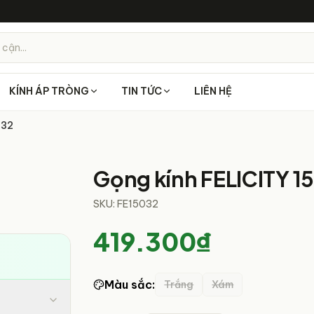
 cận...
KÍNH ÁP TRÒNG
TIN TỨC
LIÊN HỆ
032
1
/
5
Gọng kính FELICITY 1
SKU:
FE15032
419.300₫
Màu sắc
:
Trắng
Xám