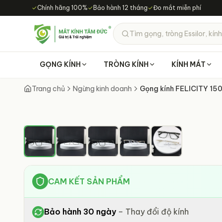
Chuyển đến nội dung chính
✓
Chính hãng 100%
✓
Bảo hành 12 tháng
✓
Đo mắt miễn phí
Tìm gọng, tròng Essilor, kính
GỌNG KÍNH
TRÒNG KÍNH
KÍNH MÁT
Trang chủ
Ngừng kinh doanh
Gọng kính FELICITY 15
CAM KẾT SẢN PHẨM
Bảo hành 30 ngày
–
Thay đổi độ kính