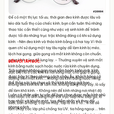
Để có một thị lực tối ưu, thời gian đeo kính được lâu và
kéo dài tuổi thọ của chiếc kính, bạn cần tuân thủ những
thao tác cần thiết cũng như việc vệ sinh kính để tránh
được tối đa những trục trặc không đáng có khi sử dụng
kính:
-Nên đeo kính và tháo kính bằng cả hai tay.Vì thói
quen chỉ sử dụng một tay lâu ngày dễ làm kính bị méo,
lệch hai gọng, giữa gọng và mắt kính không còn chuẩn,
gọng kính cũng dễ lung lay.
- Thường xuyên vệ sinh mắt
ĐẾN VỚI TÂM ĐỨC:
kính bằng nước sạch hoặc nước rửa kính chuyên dụng,
Trải nghiệm không gian mua sắm hoàn toàn mới, kính
đặc biệt là ở các khe kẽ nơi sống mũi, chỗ gập ở gọng,
được bày trí theo phong cách châu Âu, khách hàng có
đường viền mắt kính…, không rửa kính bằng nước nóng,
thể thỏa sức lựa chọn và thử kính không giới hạn.
không đeo kính khi đi tắm hơi, không dùng máy sấy, lò sấy
để làm khô kính.
- Không nên để kính những nơi nhiệt độ
Luôn có nhân viên tư vấn để bạn chọn được mẫu kính phù
cao hoặc có ánh sáng mặt trời trực tiếp như: bếp ga, lò
hợp nhất với khuôn mặt, tạo điểm nhấn và thay đổi
sưởi, bàn ủi nóng, cốp xe máy, táp lô xe ô tô… vì sẽ dễ
phong cách
làm chảy các lớp phủ chống tia UV, tia hồng ngoại … trên