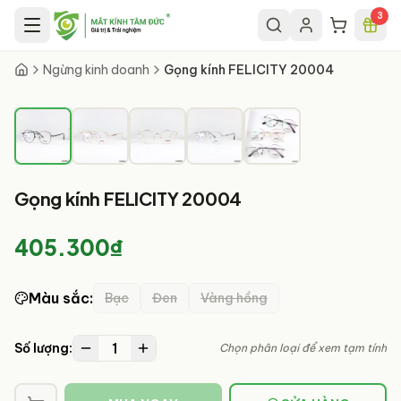
Chuyển đến nội dung chính
3
1
/
5
Ngừng kinh doanh
Gọng kính FELICITY 20004
Gọng kính FELICITY 20004
405.300₫
Màu sắc
:
Bạc
Đen
Vàng hồng
1
Số lượng:
Chọn phân loại để xem tạm tính