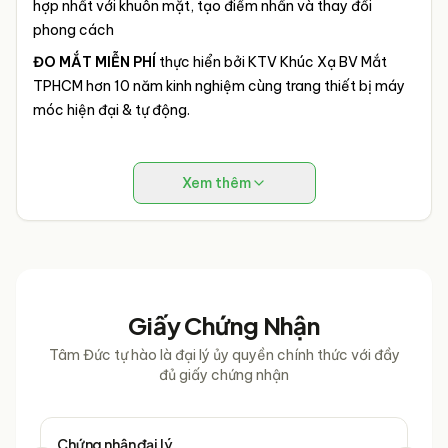
hợp nhất với khuôn mặt, tạo điểm nhấn và thay đổi
phong cách
ĐO MẮT MIỄN PHÍ
thực hiển bởi KTV Khúc Xạ BV Mắt
TPHCM hơn 10 năm kinh nghiệm cùng trang thiết bị máy
móc hiện đại & tự động.
Xem thêm
Giấy Chứng Nhận
Tâm Đức tự hào là đại lý ủy quyền chính thức với đầy
đủ giấy chứng nhận
Chứng nhận đại lý
Chứ