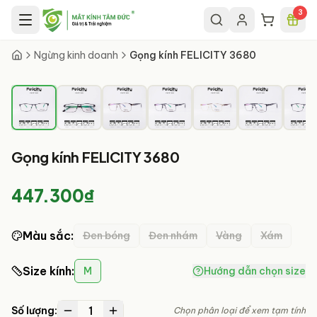
Chuyển đến nội dung chính
3
1
/
7
Ngừng kinh doanh
Gọng kính FELICITY 3680
Gọng kính FELICITY 3680
447.300₫
Màu sắc
:
Đen bóng
Đen nhám
Vàng
Xám
Size kính
:
M
Hướng dẫn chọn size
1
Số lượng:
Chọn phân loại để xem tạm tính