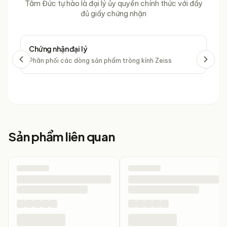
Tâm Đức tự hào là đại lý ủy quyền chính thức với đầy
đủ giấy chứng nhận
Chứng nhận đại lý
Chứ
Phân phối các dòng sản phẩm tròng kính Zeiss
Phâ
Sản phẩm liên quan