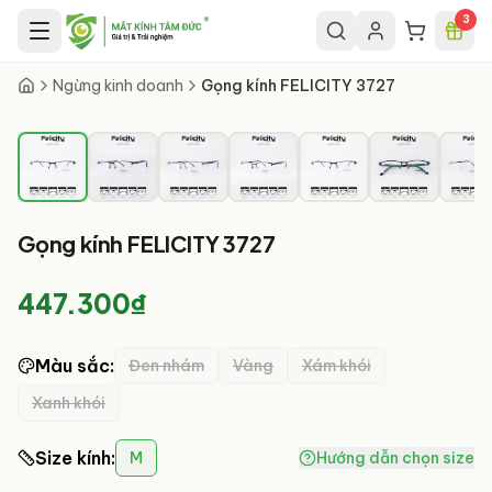
Chuyển đến nội dung chính
3
1
/
7
Ngừng kinh doanh
Gọng kính FELICITY 3727
Gọng kính FELICITY 3727
447.300₫
Màu sắc
:
Đen nhám
Vàng
Xám khói
Xanh khói
Size kính
:
M
Hướng dẫn chọn size