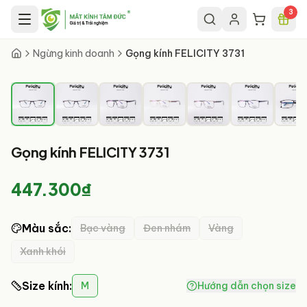
Chuyển đến nội dung chính
3
1
/
8
Ngừng kinh doanh
Gọng kính FELICITY 3731
Gọng kính FELICITY 3731
447.300₫
Màu sắc
:
Bạc vàng
Đen nhám
Vàng
Xanh khói
Size kính
:
M
Hướng dẫn chọn size