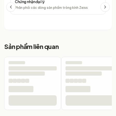
Chứng nhận đại lý
Chứ
Phân phối các dòng sản phẩm tròng kính Zeiss
Phâ
Sản phẩm liên quan