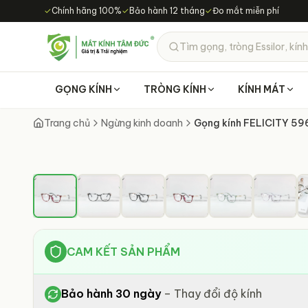
Chuyển đến nội dung chính
✓
Chính hãng 100%
✓
Bảo hành 12 tháng
✓
Đo mắt miễn phí
Tìm gọng, tròng Essilor, kính
GỌNG KÍNH
TRÒNG KÍNH
KÍNH MÁT
Trang chủ
Ngừng kinh doanh
Gọng kính FELICITY 59
CAM KẾT SẢN PHẨM
Bảo hành 30 ngày
–
Thay đổi độ kính