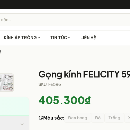
 cận...
KÍNH ÁP TRÒNG
TIN TỨC
LIÊN HỆ
6
1
/
7
Gọng kính FELICITY 5
SKU:
FE596
405.300₫
Màu sắc
:
Đen bóng
Đỏ
Trắng