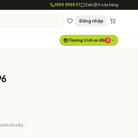
1900 9999 37
Zalo
9 cửa hàng
Đăng nhập
Chương trình ưu đãi
3
96
Xanh lá cây