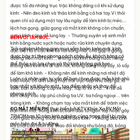
được tối đa những trục trặc không đáng có khi sử dụng
kính:
-Nên đeo kính và tháo kính bằng cả hai tay.Vì thói
quen chỉ sử dụng một tay lâu ngày dễ làm kính bị méo,
lệch hai gọng, giữa gọng và mắt kính không còn chuẩn,
gọng kính cũng dễ lung lay.
- Thường xuyên vệ sinh mắt
ĐẾN VỚI TÂM ĐỨC:
kính bằng nước sạch hoặc nước rửa kính chuyên dụng,
Trải nghiệm không gian mua sắm hoàn toàn mới, kính
đặc biệt là ở các khe kẽ nơi sống mũi, chỗ gập ở gọng,
được bày trí theo phong cách châu Âu, khách hàng có
đường viền mắt kính…, không rửa kính bằng nước nóng,
thể thỏa sức lựa chọn và thử kính không giới hạn.
không đeo kính khi đi tắm hơi, không dùng máy sấy, lò sấy
để làm khô kính.
- Không nên để kính những nơi nhiệt độ
Luôn có nhân viên tư vấn để bạn chọn được mẫu kính phù
cao hoặc có ánh sáng mặt trời trực tiếp như: bếp ga, lò
hợp nhất với khuôn mặt, tạo điểm nhấn và thay đổi
sưởi, bàn ủi nóng, cốp xe máy, táp lô xe ô tô… vì sẽ dễ
phong cách
làm chảy các lớp phủ chống tia UV, tia hồng ngoại … trên
tròng kính.
- Không chạm tay vào mắt kính để tránh việc
ĐO MẮT MIỄN PHÍ
thực hiển bởi KTV Khúc Xạ BV Mắt
bạn nhìn mờ, tròng kính bị bám dầu từ ngón tay hoặc gây
TPHCM hơn 10 năm kinh nghiệm cùng trang thiết bị máy
cảm giác không thoải mái khi đeo kính.
- Không đeo kính
móc hiện đại & tự động.
khi chơi các môn thể thao đối kháng như bóng đá, bóng
chuyền, cầu lông… vì nếu trường hợp bị ngã kính không