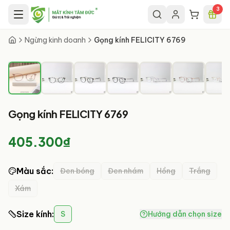
Chuyển đến nội dung chính
3
1
/
8
Ngừng kinh doanh
Gọng kính FELICITY 6769
Gọng kính FELICITY 6769
405.300₫
Màu sắc
:
Đen bóng
Đen nhám
Hồng
Trắng
Xám
Size kính
:
S
Hướng dẫn chọn size