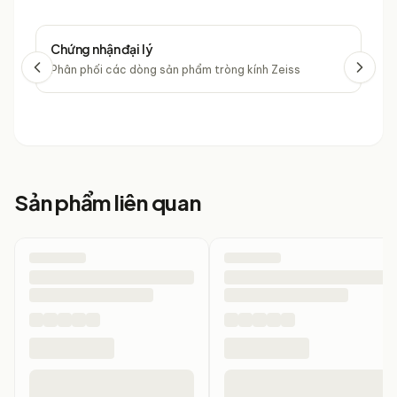
Chứng nhận đại lý
Chứ
Phân phối các dòng sản phẩm tròng kính Zeiss
Phâ
Sản phẩm liên quan