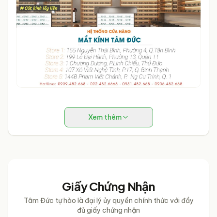
những gãy hỏng mà còn gây nguy hiểm cho bạn.
- Khi
không dùng kính, cần cất trong hộp cứng hoặc túi vải
mềm và để ở chỗ hợp lý.
- Không tự ý sửa chữa kính.
Xem thêm
Giấy Chứng Nhận
Tâm Đức tự hào là đại lý ủy quyền chính thức với đầy
đủ giấy chứng nhận