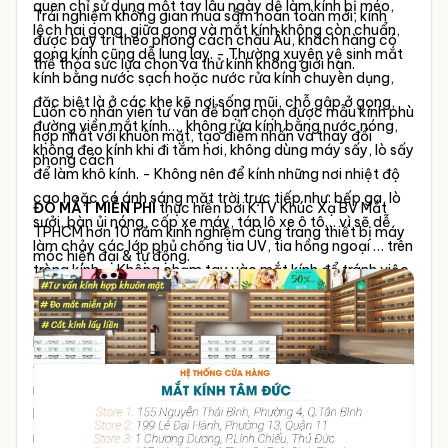
quen chỉ sử dụng một tay lâu ngày dễ làm kính bị méo,
Trải nghiệm không gian mua sắm hoàn toàn mới, kính
lệch hai gọng, giữa gọng và mắt kính không còn chuẩn,
được bày trí theo phong cách châu Âu, khách hàng có
gọng kính cũng dễ lung lay.
- Thường xuyên vệ sinh mắt
thể thỏa sức lựa chọn và thử kính không giới hạn.
kính bằng nước sạch hoặc nước rửa kính chuyên dụng,
đặc biệt là ở các khe kẽ nơi sống mũi, chỗ gập ở gọng,
Luôn có nhân viên tư vấn để bạn chọn được mẫu kính phù
đường viền mắt kính…, không rửa kính bằng nước nóng,
hợp nhất với khuôn mặt, tạo điểm nhấn và thay đổi
không đeo kính khi đi tắm hơi, không dùng máy sấy, lò sấy
phong cách
để làm khô kính.
- Không nên để kính những nơi nhiệt độ
cao hoặc có ánh sáng mặt trời trực tiếp như: bếp ga, lò
ĐO MẮT MIỄN PHÍ
thực hiển bởi KTV Khúc Xạ BV Mắt
sưởi, bàn ủi nóng, cốp xe máy, táp lô xe ô tô… vì sẽ dễ
TPHCM hơn 10 năm kinh nghiệm cùng trang thiết bị máy
làm chảy các lớp phủ chống tia UV, tia hồng ngoại … trên
móc hiện đại & tự động.
tròng kính.
- Không chạm tay vào mắt kính để tránh việc
bạn nhìn mờ, tròng kính bị bám dầu từ ngón tay hoặc gây
cảm giác không thoải mái khi đeo kính.
- Không đeo kính
khi chơi các môn thể thao đối kháng như bóng đá, bóng
chuyền, cầu lông… vì nếu trường hợp bị ngã kính không
những gãy hỏng mà còn gây nguy hiểm cho bạn.
- Khi
không dùng kính, cần cất trong hộp cứng hoặc túi vải
mềm và để ở chỗ hợp lý.
- Không tự ý sửa chữa kính.