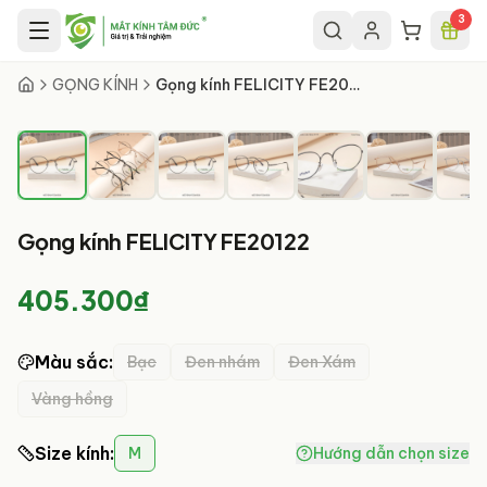
Chuyển đến nội dung chính
3
1
/
8
GỌNG KÍNH
Gọng kính FELICITY FE20122
Gọng kính FELICITY FE20122
405.300₫
Màu sắc
:
Bạc
Đen nhám
Đen Xám
Vàng hồng
Size kính
:
M
Hướng dẫn chọn size