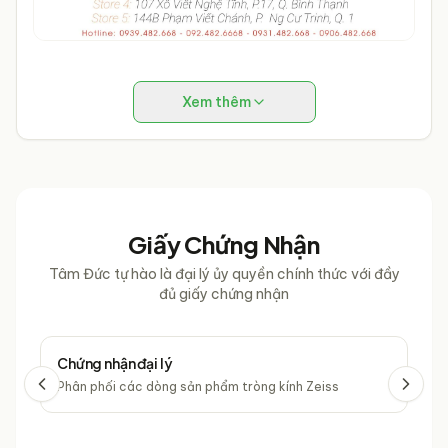
Xem thêm
Giấy Chứng Nhận
Tâm Đức tự hào là đại lý ủy quyền chính thức với đầy
đủ giấy chứng nhận
Chứng nhận đại lý
Chứ
Phân phối các dòng sản phẩm tròng kính Zeiss
Phâ