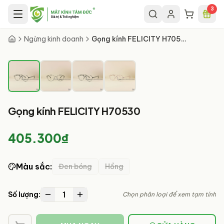
Chuyển đến nội dung chính
3
1
/
4
Ngừng kinh doanh
Gọng kính FELICITY H70530
Gọng kính FELICITY H70530
405.300₫
Màu sắc
:
Đen bóng
Hồng
1
Số lượng:
Chọn phân loại để xem tạm tính