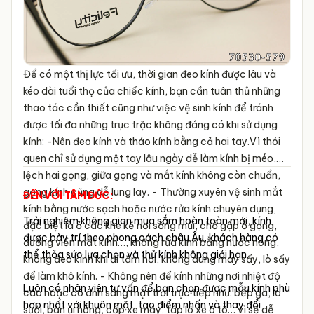
Để có một thị lực tối ưu, thời gian đeo kính được lâu và
kéo dài tuổi thọ của chiếc kính, bạn cần tuân thủ những
thao tác cần thiết cũng như việc vệ sinh kính để tránh
được tối đa những trục trặc không đáng có khi sử dụng
kính:
-Nên đeo kính và tháo kính bằng cả hai tay.Vì thói
quen chỉ sử dụng một tay lâu ngày dễ làm kính bị méo,
lệch hai gọng, giữa gọng và mắt kính không còn chuẩn,
gọng kính cũng dễ lung lay.
- Thường xuyên vệ sinh mắt
ĐẾN VỚI TÂM ĐỨC:
kính bằng nước sạch hoặc nước rửa kính chuyên dụng,
Trải nghiệm không gian mua sắm hoàn toàn mới, kính
đặc biệt là ở các khe kẽ nơi sống mũi, chỗ gập ở gọng,
được bày trí theo phong cách châu Âu, khách hàng có
đường viền mắt kính…, không rửa kính bằng nước nóng,
thể thỏa sức lựa chọn và thử kính không giới hạn.
không đeo kính khi đi tắm hơi, không dùng máy sấy, lò sấy
để làm khô kính.
- Không nên để kính những nơi nhiệt độ
Luôn có nhân viên tư vấn để bạn chọn được mẫu kính phù
cao hoặc có ánh sáng mặt trời trực tiếp như: bếp ga, lò
hợp nhất với khuôn mặt, tạo điểm nhấn và thay đổi
sưởi, bàn ủi nóng, cốp xe máy, táp lô xe ô tô… vì sẽ dễ