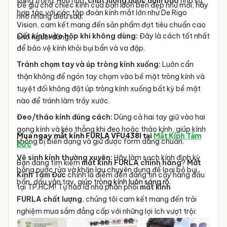
sang trọng. Hơn nữa,
chất lượng được đảm bảo
nhờ sự
Để giữ cho chiếc kính của bạn luôn bền đẹp như mới, hãy
hợp tác với các tập đoàn kính mắt lớn như De Rigo
nhớ những điều sau:
Vision, cam kết mang đến sản phẩm đạt tiêu chuẩn cao
Cất kính vào hộp khi không dùng:
Đây là cách tốt nhất
cho người dùng.
để bảo vệ kính khỏi bụi bẩn và va đập.
Tránh chạm tay và úp tròng kính xuống:
Luôn cẩn
thận không để ngón tay chạm vào bề mặt tròng kính và
tuyệt đối không đặt úp tròng kính xuống bất kỳ bề mặt
nào để tránh làm trầy xước.
Đeo/tháo kính đúng cách:
Dùng cả hai tay giữ vào hai
gọng kính và kéo thẳng khi đeo hoặc tháo kính, giúp kính
Mua ngay mắt kính FURLA VFU438I tại
Mắt Kính Tâm
không bị biến dạng và giữ được form dáng chuẩn.
Đức
Vệ sinh kính thường xuyên:
Hãy làm sạch kính định kỳ
Bạn đang tìm kiếm
mắt kính FURLA
chính hãng
?
Mắt
bằng nước rửa và khăn lau chuyên dụng để loại bỏ bụi
Kính Tâm Đức
chính là điểm đến đáng tin cậy hàng đầu
bẩn, dấu vân tay, giúp trò
ng kính luôn sáng rõ.
tại TP.HCM! Tự hào là nhà phân phối
mắt kính
FURLA
chất lượng
, chúng tôi cam kết mang đến trải
nghiệm mua sắm đẳng cấp với những lợi ích vượt trội: