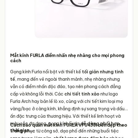
Mắt kính FURLA điểm nhấn nhẹ nhàng cho mọi phong
cách
Gọng kính Furla nổi bật với thiết kế
tối giản nhưng tinh
tế
, mang đến vẻ ngoài thanh mảnh, nhẹ nhàng nhưng
vẫn có điểm nhấn độc đáo, tạo nên phong cách đẳng
cấp và không lỗi thời. Các
chi tiết tinh xảo
như logo
Furla Arch hay bản lề lò xo, cùng với chi tiết kim loại mạ
vàng/bạc ở càng kính, khẳng định sự sang trọng và dấu
ấn đặc trưng của thương hiệu. Với thiết kế linh hoạt và
màu sắc đa dạng, gọng kính Furla
dễ dàng phối hợp
Cách bảo quản mắt kính FURLA VFU438I bền đẹp theo
thời gian
trang phục
từ công sở, dạo phố đến những buổi tiệc