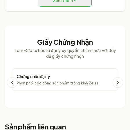
Giá tốt nhất & Ưu đãi hấp dẫn
: Tận hưởng
giá mắt kính
Xem thêm
Bolon cạnh tranh
cùng vô vàn chương trình khuyến mãi
độc quyền chỉ có tại
Mắt Kính Tâm Đức
.
Giấy Chứng Nhận
Tâm Đức tự hào là đại lý ủy quyền chính thức với đầy
đủ giấy chứng nhận
Chứng nhận đại lý
Chứ
Phân phối các dòng sản phẩm tròng kính Zeiss
Phâ
Sản phẩm liên quan