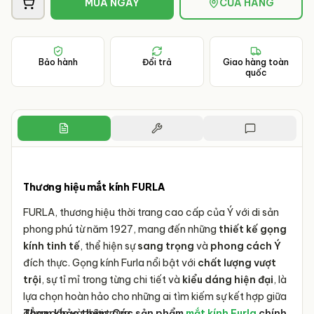
MUA NGAY
CỬA HÀNG
Bảo hành
Đổi trả
Giao hàng toàn
quốc
Thương hiệu mắt kính FURLA
FURLA, thương hiệu thời trang cao cấp của Ý với di sản
phong phú từ năm 1927, mang đến những
thiết kế gọng
kính tinh tế
, thể hiện sự
sang trọng
và
phong cách Ý
đích thực. Gọng kính Furla nổi bật với
chất lượng vượt
trội
, sự tỉ mỉ trong từng chi tiết và
kiểu dáng hiện đại
, là
lựa chọn hoàn hảo cho những ai tìm kiếm sự kết hợp giữa
đẳng cấp và thời trang.
Tham khảo thêm: Các sản phẩm
mắt kính Furla
chính