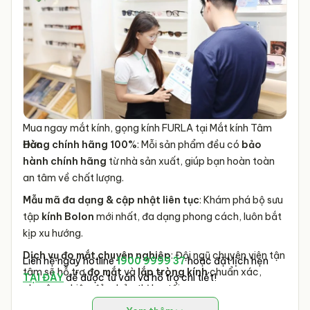
Mua ngay mắt kính, gọng kính FURLA tại Mắt kính Tâm
Đức
Hàng chính hãng 100%
: Mỗi sản phẩm đều có
bảo
hành chính hãng
từ nhà sản xuất, giúp bạn hoàn toàn
an tâm về chất lượng.
Mẫu mã đa dạng & cập nhật liên tục
: Khám phá bộ sưu
tập
kính Bolon
mới nhất, đa dạng phong cách, luôn bắt
kịp xu hướng.
Dịch vụ đo mắt chuyên nghiệp
: Đội ngũ chuyên viên tận
Liên hệ ngay hotline
1900 9999 37
hoặc đặt lịch hẹn
tâm sẽ hỗ trợ
đo mắt
và
lắp tròng kính
chuẩn xác,
TẠI ĐÂY
để được tư vấn và hỗ trợ chi tiết!
chuyên nghiệp đảm bảo thị lực tối ưu.