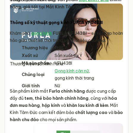
hãng, giá tốt tại Mắt Kính Tâm Đức!
Thông số kỹ thuật gọng kính FURLA VFU438I
Khám phá
gọng kính
FURLA VFU438I
– sự kết hợp hoàn
hảo giữa thiết kế thời trang và chất liệu cao cấp.
Thương hiệu
FURLA
Xuất xứ
Sản xuất tại Ý
Mã sản phẩm
VFU438I
Thương hiệu mắt kính Furla
Gọng kính cận nữ
,
Chủng loại
gọng kính thời trang
Giới tính
Nữ
Sản phẩm kính mắt
Furla chính hãng
được cung cấp
Kiểu dáng sản
Gọng kính cánh bướm
đầy đủ
tem, thẻ bảo hành chính hãng
, cùng với
hóa
phẩm
đơn mua hàng
,
hộp kính
và
khăn lau kính đi kèm
. Mắt
Chất liệu sản
Nhựa Acetate
Kính Tâm Đức cam kết đảm bảo
chất lượng cao
và
bảo
phẩm
hành chu đáo
cho mọi sản phẩm.