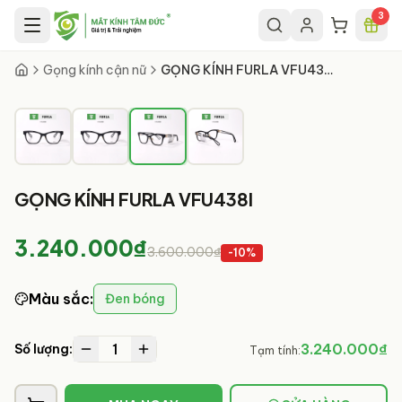
Chuyển đến nội dung chính
3
3
/
4
Gọng kính cận nữ
GỌNG KÍNH FURLA VFU438I
GỌNG KÍNH FURLA VFU438I
3.240.000₫
3.600.000₫
-
10
%
Màu sắc
:
Đen bóng
1
3.240.000₫
Số lượng:
Tạm tính: