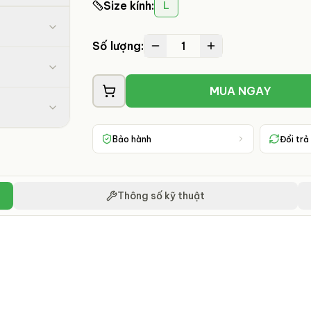
Size kính
:
L
1
Số lượng:
MUA NGAY
Bảo hành
Đổi trả
Thông số kỹ thuật