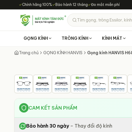
Chuyển đến nội dung chính
✓
Chính hãng 100%
✓
Bảo hành 12 tháng
✓
Đo mắt miễn phí
Tìm gọng, tròng Essilor, kính
GỌNG KÍNH
TRÒNG KÍNH
KÍNH MÁT
Trang chủ
GỌNG KÍNH HANVIS
Gọng kính HANVIS H6
CAM KẾT SẢN PHẨM
Bảo hành 30 ngày
–
Thay đổi độ kính