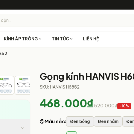
 cận...
KÍNH ÁP TRÒNG
TIN TỨC
LIÊN HỆ
852
11
/
13
Gọng kính HANVIS H6
SKU:
HANVIS H6852
468.000₫
520.000₫
-
10
%
Màu sắc
:
Đen bóng
Đen nhám
Đen