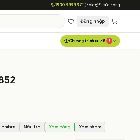
1900 9999 37
Zalo
9 cửa hàng
Đăng nhập
Chương trình ưu đãi
3
852
 ombre
Nâu trà
Xám bóng
Xám nhám