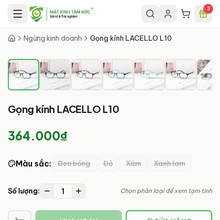
Chuyển đến nội dung chính
3
1
/
8
Ngừng kinh doanh
Gọng kính LACELLO L10
Gọng kính LACELLO L10
364.000₫
Màu sắc
:
Đen bóng
Đỏ
Xám
Xanh lam
1
Số lượng:
Chọn phân loại để xem tạm tính