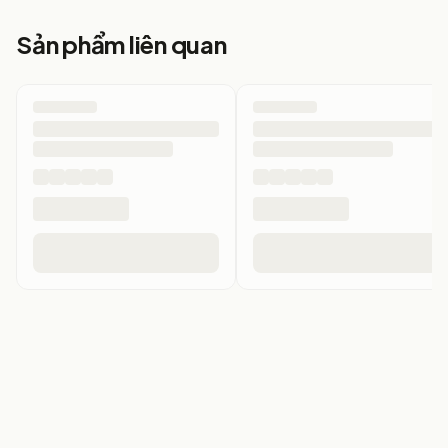
ĐẾN VỚI TÂM ĐỨC:
Sản phẩm liên quan
Trải nghiệm không gian mua sắm hoàn toàn mới, kính
được bày trí theo phong cách châu Âu, khách hàng có
thể thỏa sức lựa chọn và thử kính không giới hạn.
Luôn có nhân viên tư vấn để bạn chọn được mẫu kính phù
hợp nhất với khuôn mặt, tạo điểm nhấn và thay đổi
phong cách
ĐO MẮT MIỄN PHÍ
thực hiển bởi KTV Khúc Xạ BV Mắt
TPHCM hơn 10 năm kinh nghiệm cùng trang thiết bị máy
móc hiện đại & tự động.