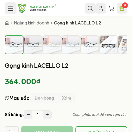
Chuyển đến nội dung chính
3
1
/
7
Ngừng kinh doanh
Gọng kính LACELLO L2
Gọng kính LACELLO L2
364.000₫
Màu sắc
:
Đen bóng
Xám
1
Số lượng:
Chọn phân loại để xem tạm tính