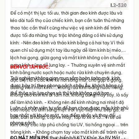
Để có một thị lực tối ưu, thời gian đeo kính được lâu và
kéo dài tuổi thọ của chiếc kính, bạn cần tuân thủ những
thao tác cần thiết cũng như việc vệ sinh kính để tránh
được tối đa những trục trặc không đáng có khi sử dụng
kính:
-Nên đeo kính và tháo kính bằng cả hai tay.Vì thói
quen chỉ sử dụng một tay lâu ngày dễ làm kính bị méo,
lệch hai gọng, giữa gọng và mắt kính không còn chuẩn,
gọng kính cũng dễ lung lay.
- Thường xuyên vệ sinh mắt
ĐẾN VỚI TÂM ĐỨC:
kính bằng nước sạch hoặc nước rửa kính chuyên dụng,
Trải nghiệm không gian mua sắm hoàn toàn mới, kính
đặc biệt là ở các khe kẽ nơi sống mũi, chỗ gập ở gọng,
được bày trí theo phong cách châu Âu, khách hàng có
đường viền mắt kính…, không rửa kính bằng nước nóng,
thể thỏa sức lựa chọn và thử kính không giới hạn.
không đeo kính khi đi tắm hơi, không dùng máy sấy, lò sấy
để làm khô kính.
- Không nên để kính những nơi nhiệt độ
Luôn có nhân viên tư vấn để bạn chọn được mẫu kính phù
cao hoặc có ánh sáng mặt trời trực tiếp như: bếp ga, lò
hợp nhất với khuôn mặt, tạo điểm nhấn và thay đổi
sưởi, bàn ủi nóng, cốp xe máy, táp lô xe ô tô… vì sẽ dễ
phong cách
làm chảy các lớp phủ chống tia UV, tia hồng ngoại … trên
tròng kính.
- Không chạm tay vào mắt kính để tránh việc
ĐO MẮT MIỄN PHÍ
thực hiển bởi KTV Khúc Xạ BV Mắt