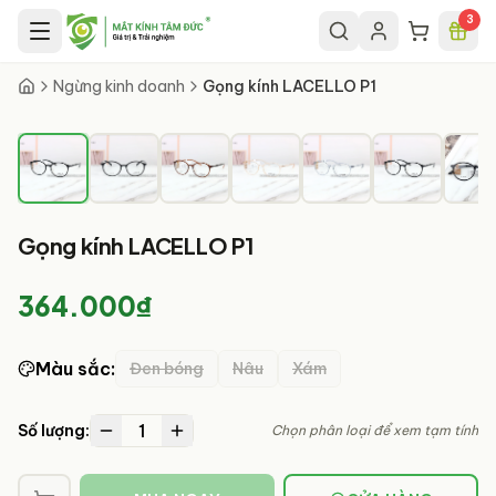
Chuyển đến nội dung chính
3
1
/
8
Ngừng kinh doanh
Gọng kính LACELLO P1
Gọng kính LACELLO P1
364.000₫
Màu sắc
:
Đen bóng
Nâu
Xám
1
Số lượng:
Chọn phân loại để xem tạm tính