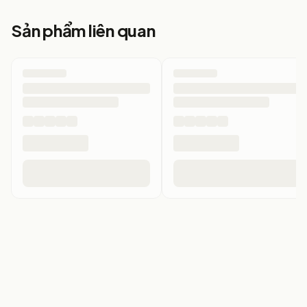
ĐẾN VỚI TÂM ĐỨC:
Sản phẩm liên quan
Trải nghiệm không gian mua sắm hoàn toàn mới, kính
được bày trí theo phong cách châu Âu, khách hàng có
thể thỏa sức lựa chọn và thử kính không giới hạn.
Luôn có nhân viên tư vấn để bạn chọn được mẫu kính phù
hợp nhất với khuôn mặt, tạo điểm nhấn và thay đổi
phong cách
ĐO MẮT MIỄN PHÍ
thực hiển bởi KTV Khúc Xạ BV Mắt
TPHCM hơn 10 năm kinh nghiệm cùng trang thiết bị máy
móc hiện đại & tự động.